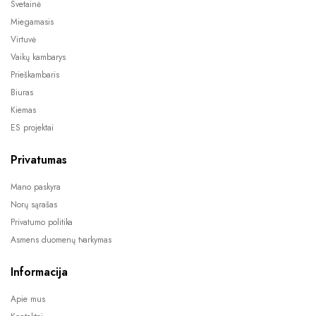
Svetainė
Miegamasis
Virtuvė
Vaikų kambarys
Prieškambaris
Biuras
Kiemas
ES projektai
Privatumas
Mano paskyra
Norų sąrašas
Privatumo politika
Asmens duomenų tvarkymas
Informacija
Apie mus