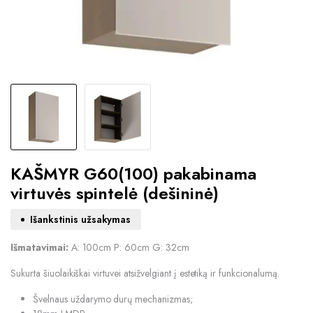
KAŠMYR G60(100) pakabinama
virtuvės spintelė (dešininė)
Išankstinis užsakymas
Išmatavimai:
A: 100cm P: 60cm G: 32cm
Sukurta šiuolaikiškai virtuvei atsižvelgiant į estetiką ir funkcionalumą.
Švelnaus uždarymo durų mechanizmas;