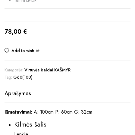
18mm LMDP.
78,00
€
Add to wishlist
Kategorija:
Virtuvės baldai KAŠMYR
Tag:
G60(100)
Aprašymas
Išmatavimai:
A: 100cm P: 60cm G: 32cm
Kilmės šalis
Lenkija