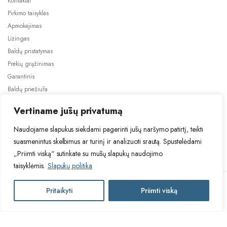
Kontaktai
Pirkimo taisyklės
Apmokėjimas
Lizingas
Baldų pristatymas
Prekių grąžinimas
Garantinis
Baldų priežiūra
ES projektai
Vertiname jūsų privatumą
Naudojame slapukus siekdami pagerinti jūsų naršymo patirtį, teikti
suasmenintus skelbimus ar turinį ir analizuoti srautą. Spustelėdami
„Priimti viską“ sutinkate su mūsų slapukų naudojimo
taisyklėmis.
Slapukų politika
2024 © Visos teisės saugomos. Be TauBaldai.lt sutikimo draudžiama
kopijuoti ir platinti svetainėje esančią informaciją.
KAŠMYR
Pritaikyti
Priimti viską
Į krepšelį
Asmens duomenų tvarkymas
Privatumo politika
G60(100)
pakabinama
virtuvės
KAŠMYR