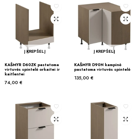
Į KREPŠELĮ
Į KREPŠELĮ
KAŠMYR D60ZK pastatoma
KAŠMYR D90N kampinė
virtuvės spintelė orkaitei ir
pastatoma virtuvės spintelė
kaitlentei
135,00
€
74,00
€