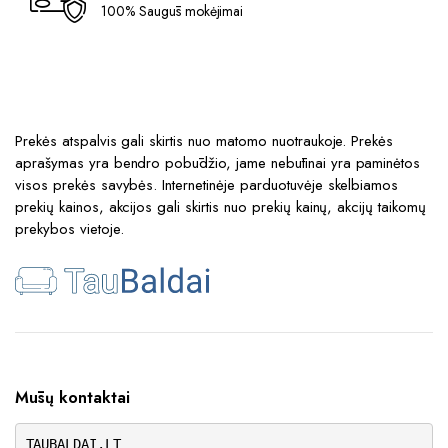
100% Saugūs mokėjimai
Prekės atspalvis gali skirtis nuo matomo nuotraukoje. Prekės
aprašymas yra bendro pobūdžio, jame nebūtinai yra paminėtos
visos prekės savybės. Internetinėje parduotuvėje skelbiamos
prekių kainos, akcijos gali skirtis nuo prekių kainų, akcijų taikomų
prekybos vietoje.
Mūsų kontaktai
TAUBALDAI.LT