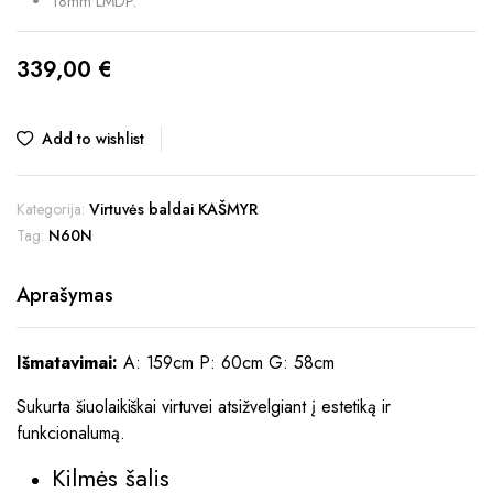
18mm LMDP.
339,00
€
Add to wishlist
Kategorija:
Virtuvės baldai KAŠMYR
Tag:
N60N
Aprašymas
Išmatavimai:
A: 159cm P: 60cm G: 58cm
Sukurta šiuolaikiškai virtuvei atsižvelgiant į estetiką ir
funkcionalumą.
Kilmės šalis