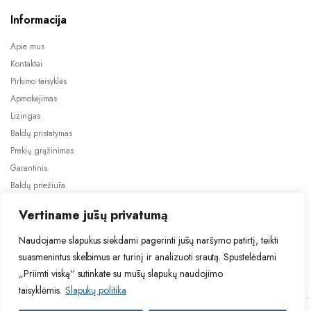
Informacija
Apie mus
Kontaktai
Pirkimo taisyklės
Apmokėjimas
Lizingas
Baldų pristatymas
Prekių grąžinimas
Garantinis
Baldų priežiūra
ES projektai
Vertiname jūsų privatumą
Naudojame slapukus siekdami pagerinti jūsų naršymo patirtį, teikti
suasmenintus skelbimus ar turinį ir analizuoti srautą. Spustelėdami
„Priimti viską“ sutinkate su mūsų slapukų naudojimo
taisyklėmis.
Slapukų politika
2024 © Visos teisės saugomos. Be TauBaldai.lt sutikimo draudžiama
kopijuoti ir platinti svetainėje esančią informaciją.