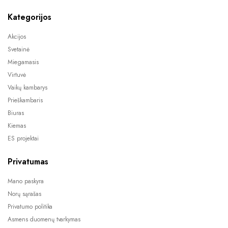
Kategorijos
Akcijos
Svetainė
Miegamasis
Virtuvė
Vaikų kambarys
Prieškambaris
Biuras
Kiemas
ES projektai
Privatumas
Mano paskyra
Norų sąrašas
Privatumo politika
Asmens duomenų tvarkymas