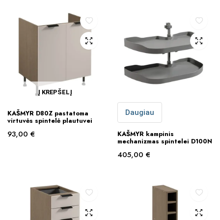
Į KREPŠELĮ
Daugiau
KAŠMYR D80Z pastatoma
virtuvės spintelė plautuvei
93,00
€
KAŠMYR kampinis
mechanizmas spintelei D100N
405,00
€