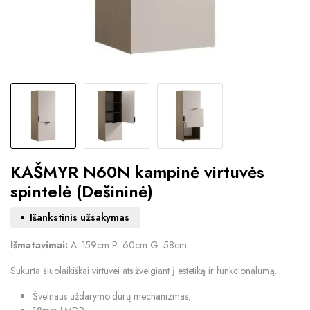
KAŠMYR N60N kampinė virtuvės
spintelė (Dešininė)
Išankstinis užsakymas
Išmatavimai:
A: 159cm P: 60cm G: 58cm
Sukurta šiuolaikiškai virtuvei atsižvelgiant į estetiką ir funkcionalumą.
Švelnaus uždarymo durų mechanizmas;