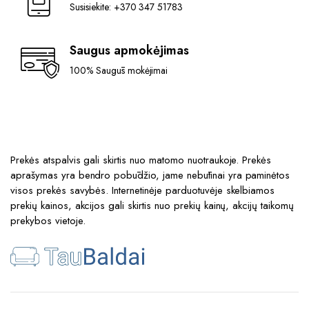
Susisiekite: +370 347 51783
Saugus apmokėjimas
100% Saugūs mokėjimai
Prekės atspalvis gali skirtis nuo matomo nuotraukoje. Prekės
aprašymas yra bendro pobūdžio, jame nebūtinai yra paminėtos
visos prekės savybės. Internetinėje parduotuvėje skelbiamos
prekių kainos, akcijos gali skirtis nuo prekių kainų, akcijų taikomų
prekybos vietoje.