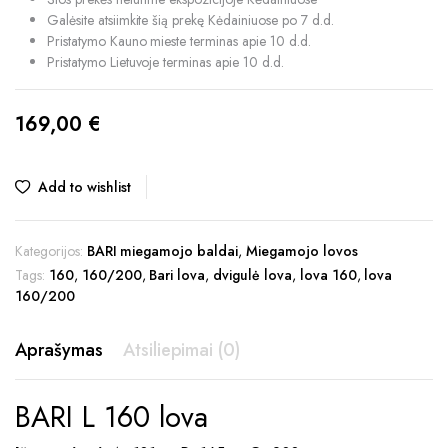
Galėsite atsiimkite šią prekę Kėdainiuose po 7 d.d.
Pristatymo Kauno mieste terminas apie 10 d.d.
Pristatymo Lietuvoje terminas apie 10 d.d.
169,00
€
Add to wishlist
Kategorijos:
BARI miegamojo baldai
,
Miegamojo lovos
Tags:
160
,
160/200
,
Bari lova
,
dvigulė lova
,
lova 160
,
lova
160/200
Aprašymas
Atsiliepimai (0)
BARI L 160 lova