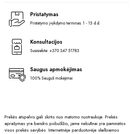
550,00 €.
499,00 €.
Pristatymas
Pristatymo įvykdymo terminas: 1 - 15 d.d.
Konsultacijos
Susisiekite: +370 347 51783
Saugus apmokėjimas
100% Saugūs mokėjimai
Prekės atspalvis gali skirtis nuo matomo nuotraukoje. Prekės
aprašymas yra bendro pobūdžio, jame nebūtinai yra paminėtos
visos prekės savybės. Internetinėje parduotuvėje skelbiamos