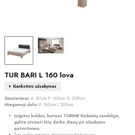
TUR BARI L 160 lova
Išankstinis užsakymas
Išmatavimai:
A: 101cm P: 165cm G: 208cm
Miegamoji dalis:
P: 160cm I: 200cm
Įsigytus baldus, kuriuos TURIME Kėdainių sandėlyje,
galite atsiimti kitą darbo dieną po užsakymo
patvirtinimo.
Šios prekės neturime ekspozicijoje Kėdainiuose