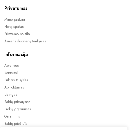
Privatumas
Mano paskyra
Norų sąrašas
Privatumo politika
Asmens duomenų tvarkymas
Informacija
Apie mus
Kontaktai
Pirkimo taisyklės
Apmokėjimas
Lizingas
Baldų pristatymas
Prekių grąžinimas
Garantinis
Baldų priežiūra