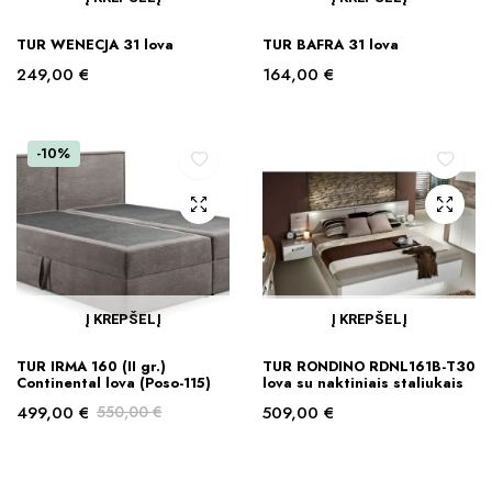
TUR WENECJA 31 lova
TUR BAFRA 31 lova
249,00
€
164,00
€
-10%
Į KREPŠELĮ
Į KREPŠELĮ
TUR IRMA 160 (II gr.)
TUR RONDINO RDNL161B-T30
Continental lova (Poso-115)
lova su naktiniais staliukais
499,00
€
550,00
€
509,00
€
Original
Current
price
price
was:
is: