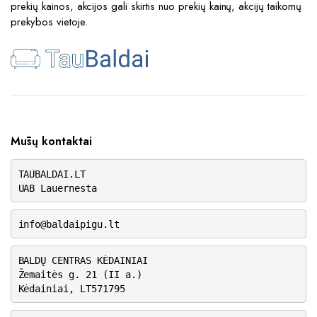
prekių kainos, akcijos gali skirtis nuo prekių kainų, akcijų taikomų
prekybos vietoje.
Mūsų kontaktai
TAUBALDAI.LT
UAB Lauernesta
info@baldaipigu.lt
BALDŲ CENTRAS KĖDAINIAI
Žemaitės g. 21 (II a.)
Kėdainiai, LT571795