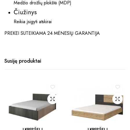
Medžio drožlių plokštė (MDP)
Čiužinys
Reikia įsigyti atskirai
PREKEI SUTEIKIAMA 24 MĖNESIŲ GARANTIJA
Susiję produktai
Į KREPŠELĮ
Į KREPŠELĮ