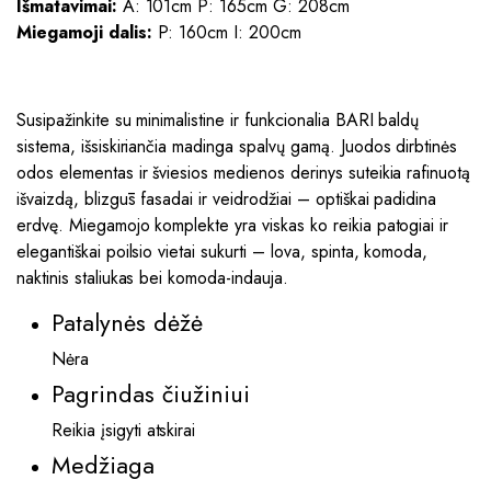
Išmatavimai:
A: 101cm P: 165cm G: 208cm
Miegamoji dalis:
P: 160cm I: 200cm
Susipažinkite su minimalistine ir funkcionalia BARI baldų
sistema, išsiskiriančia madinga spalvų gamą. Juodos dirbtinės
odos elementas ir šviesios medienos derinys suteikia rafinuotą
išvaizdą, blizgūs fasadai ir veidrodžiai – optiškai padidina
erdvę. Miegamojo komplekte yra viskas ko reikia patogiai ir
elegantiškai poilsio vietai sukurti – lova, spinta, komoda,
naktinis staliukas bei komoda-indauja.
Patalynės dėžė
Nėra
Pagrindas čiužiniui
Reikia įsigyti atskirai
Medžiaga