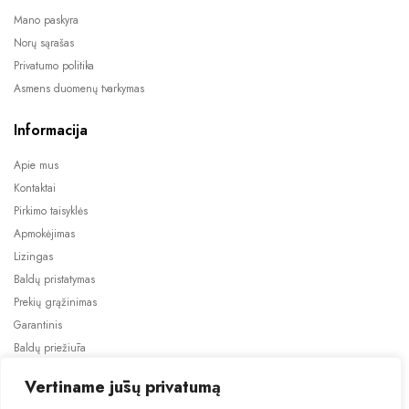
Mano paskyra
Norų sąrašas
Privatumo politika
Asmens duomenų tvarkymas
Informacija
Apie mus
Kontaktai
Pirkimo taisyklės
Apmokėjimas
Lizingas
Baldų pristatymas
Prekių grąžinimas
Garantinis
Baldų priežiūra
ES projektai
Vertiname jūsų privatumą