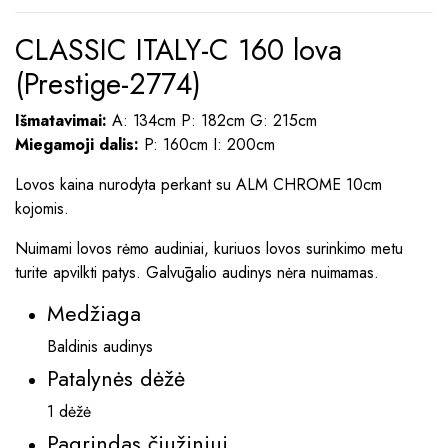
CLASSIC ITALY-C 160 lova
(Prestige-2774)
Išmatavimai:
A: 134cm P: 182cm G: 215cm
Miegamoji dalis:
P: 160cm I: 200cm
Lovos kaina nurodyta perkant su ALM CHROME 10cm
kojomis.
Nuimami lovos rėmo audiniai, kuriuos lovos surinkimo metu
turite apvilkti patys. Galvūgalio audinys nėra nuimamas.
Medžiaga
Baldinis audinys
Patalynės dėžė
1 dėžė
Pagrindas čiužiniui