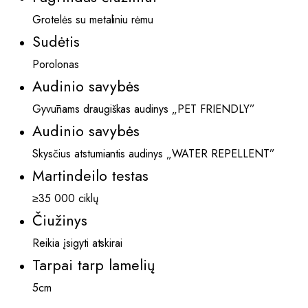
Grotelės su metaliniu rėmu
Sudėtis
Porolonas
Audinio savybės
Gyvūnams draugiškas audinys „PET FRIENDLY”
Audinio savybės
Skysčius atstumiantis audinys „WATER REPELLENT”
Martindeilo testas
≥35 000 ciklų
Čiužinys
Reikia įsigyti atskirai
Tarpai tarp lamelių
5cm