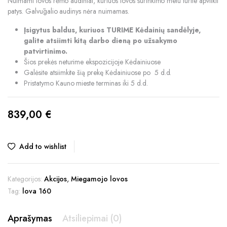
Nuimami lovos rėmo audiniai, kuriuos lovos surinkimo metu turite apvilkti
patys. Galvūgalio audinys nėra nuimamas.
Įsigytus baldus, kuriuos TURIME Kėdainių sandėlyje,
galite atsiimti kitą darbo dieną po užsakymo
patvirtinimo.
Šios prekės neturime ekspozicijoje Kėdainiuose
Galėsite atsiimkite šią prekę Kėdainiuose po 5 d.d.
Pristatymo Kauno mieste terminas iki 5 d.d.
839,00
€
Add to wishlist
Kategorijos:
Akcijos
,
Miegamojo lovos
Tag:
lova 160
Aprašymas
Atsiliepimai (0)