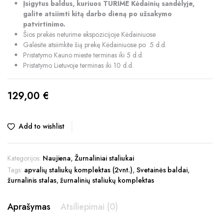
Įsigytus baldus, kuriuos TURIME Kėdainių sandėlyje,
galite atsiimti kitą darbo dieną po užsakymo
patvirtinimo.
Šios prekės neturime ekspozicijoje Kėdainiuose
Galėsite atsiimkite šią prekę Kėdainiuose po 5 d.d.
Pristatymo Kauno mieste terminas iki 5 d.d.
Pristatymo Lietuvoje terminas iki 10 d.d.
129,00
€
Add to wishlist
Kategorijos:
Naujiena
,
Žurnaliniai staliukai
Tags:
apvalių staliukų komplektas (2vnt.)
,
Svetainės baldai
,
žurnalinis stalas
,
žurnalinių staliukų komplektas
Aprašymas
Atsiliepimai (0)