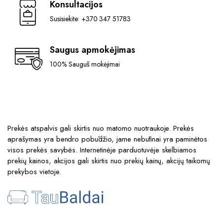
Konsultacijos
Susisiekite: +370 347 51783
Saugus apmokėjimas
100% Saugūs mokėjimai
Prekės atspalvis gali skirtis nuo matomo nuotraukoje. Prekės
aprašymas yra bendro pobūdžio, jame nebūtinai yra paminėtos
visos prekės savybės. Internetinėje parduotuvėje skelbiamos
prekių kainos, akcijos gali skirtis nuo prekių kainų, akcijų taikomų
prekybos vietoje.