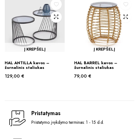
Į KREPŠELĮ
Į KREPŠELĮ
HAL ANTILLA kavos –
HAL BARREL kavos –
žurnalinis staliukas
žurnalinis staliukas
129,00
€
79,00
€
Pristatymas
Pristatymo įvykdymo terminas: 1 - 15 d.d.