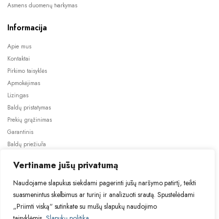
Asmens duomenų tvarkymas
Informacija
Apie mus
Kontaktai
Pirkimo taisyklės
Apmokėjimas
Lizingas
Baldų pristatymas
Prekių grąžinimas
Garantinis
Baldų priežiūra
ES projektai
Vertiname jūsų privatumą
Naudojame slapukus siekdami pagerinti jūsų naršymo patirtį, teikti
suasmenintus skelbimus ar turinį ir analizuoti srautą. Spustelėdami
„Priimti viską“ sutinkate su mūsų slapukų naudojimo
taisyklėmis.
Slapukų politika
2024 © Visos teisės saugomos. Be TauBaldai.lt sutikimo draudžiama