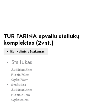
TUR FARINA apvalių staliukų
komplektas (2vnt.)
Išankstinis užsakymas
Staliukas
Aukštis:
45cm
Plotis:
70cm
Gylis:
70cm
Staliukas
Aukštis:
38cm
Plotis:
50cm
Gylis:
50cm