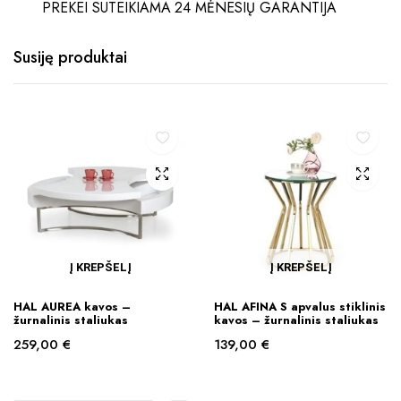
PREKEI SUTEIKIAMA 24 MĖNESIŲ GARANTIJA
Susiję produktai
Į KREPŠELĮ
Į KREPŠELĮ
HAL AUREA kavos –
HAL AFINA S apvalus stiklinis
žurnalinis staliukas
kavos – žurnalinis staliukas
259,00
€
139,00
€