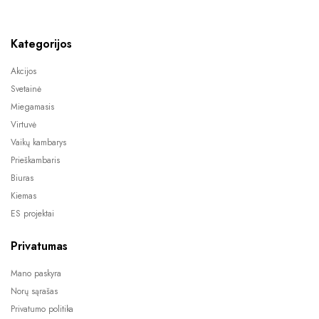
Kategorijos
Akcijos
Svetainė
Miegamasis
Virtuvė
Vaikų kambarys
Prieškambaris
Biuras
Kiemas
ES projektai
Privatumas
Mano paskyra
Norų sąrašas
Privatumo politika