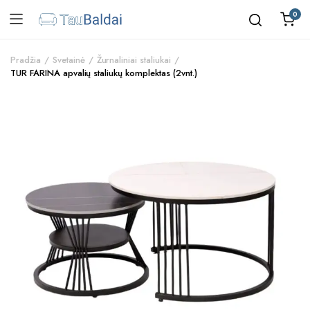
0
Pradžia
Svetainė
Žurnaliniai staliukai
TUR FARINA apvalių staliukų komplektas (2vnt.)