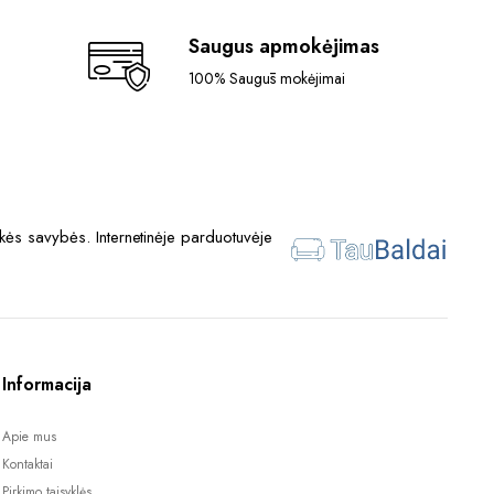
Saugus apmokėjimas
100% Saugūs mokėjimai
ės savybės. Internetinėje parduotuvėje
Informacija
Apie mus
Kontaktai
Pirkimo taisyklės