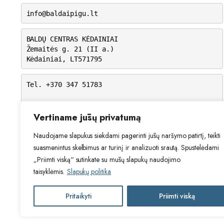
info@baldaipigu.lt
BALDŲ CENTRAS KĖDAINIAI
Žemaitės g. 21 (II a.)
Kėdainiai, LT571795
Tel. +370 347 51783
I-V: 10.00 – 18.00
VI: 9.00 – 15.00
Vertiname jūsų privatumą
VII: Nedirbame
Naudojame slapukus siekdami pagerinti jūsų naršymo patirtį, teikti
suasmenintus skelbimus ar turinį ir analizuoti srautą. Spustelėdami
„Priimti viską“ sutinkate su mūsų slapukų naudojimo
taisyklėmis.
Slapukų politika
Pritaikyti
Priimti viską
2024 © Visos teisės saugomos. Be Ta