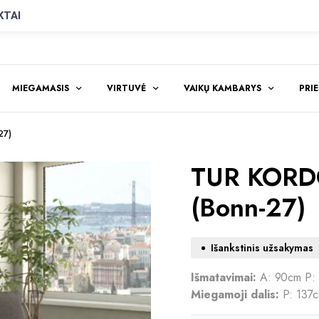
KTAI
MIEGAMASIS
VIRTUVĖ
VAIKŲ KAMBARYS
PRI
27)
TUR KORDOB
(Bonn-27)
Išankstinis užsakymas
Išmatavimai:
A: 90cm P:
Miegamoji dalis:
P: 137c