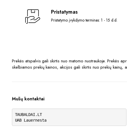
chosen
Pristatymas
on
the
Pristatymo įvykdymo terminas: 1 - 15 d.d.
product
page
Prekės atspalvis gali skirtis nuo matomo nuotraukoje. Prekės a
skelbiamos prekių kainos, akcijos gali skirtis nuo prekių kainų, 
Mūsų kontaktai
TAUBALDAI.LT
UAB Lauernesta