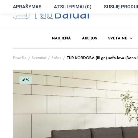
APRAŠYMAS
ATSILIEPIMAI (0)
SUSIJĘ PRODU
NAUJIENA
AKCIJOS
SVETAINĖ
Pradžia
Svetainė
Sofos
TUR KORDOBA (III gr.) sofa-lova (Bonn-
-6%