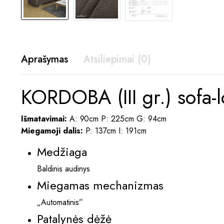
Aprašymas
Atsiliepimai (0)
KORDOBA (III gr.) sofa-
Išmatavimai:
A: 90cm P: 225cm G: 94cm
Miegamoji dalis:
P: 137cm I: 191cm
Medžiaga
Baldinis audinys
Miegamas mechanizmas
„Automatinis”
Patalynės dėžė