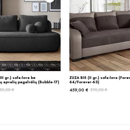
I gr.) sofa-lova be
ZUZA BIS (II gr.) sofa-lova (Fore
Į KREPŠELĮ
Į KREPŠELĮ
ų apvalių pagalvėlių (Bubble-17)
64/Forever-63)
50,00
€
459,00
€
510,00
€
Original
Current
price
price
was:
is:
510,00 €.
459,00 €.