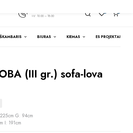
+370 347 51783
1
0
I-V: 10.00 – 18.00
EŠKAMBARIS
BIURAS
KIEMAS
ES PROJEKTAI
A (III gr.) sofa-lova
 225cm G: 94cm
m I: 191cm