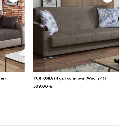
ver-
TUR KORA (II gr.) sofa-lova (Woolly-11)
Į KREPŠELĮ
509,00
€