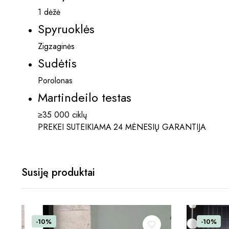
1 dėžė
Spyruoklės
Zigzaginės
Sudėtis
Porolonas
Martindeilo testas
≥35 000 ciklų
PREKEI SUTEIKIAMA 24 MĖNESIŲ GARANTIJA
Susiję produktai
-10%
-10%