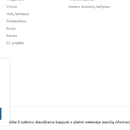
Virtuvė
Asmens duomenų tvarkymas
Vaikų kambarys
Prieškambaris
Biuras
Kiemas
ES projektai
uBaldai.lt sutikimo draudžiama kopijuoti ir platinti svetainėje esančią informaci