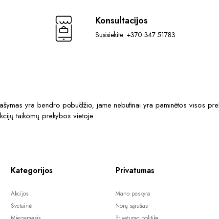
Konsultacijos
Susisiekite: +370 347 51783
prašymas yra bendro pobūdžio, jame nebūtinai yra paminėtos visos prek
akcijų taikomų prekybos vietoje.
Kategorijos
Privatumas
Akcijos
Mano paskyra
Svetainė
Norų sąrašas
Miegamasis
Privatumo politika