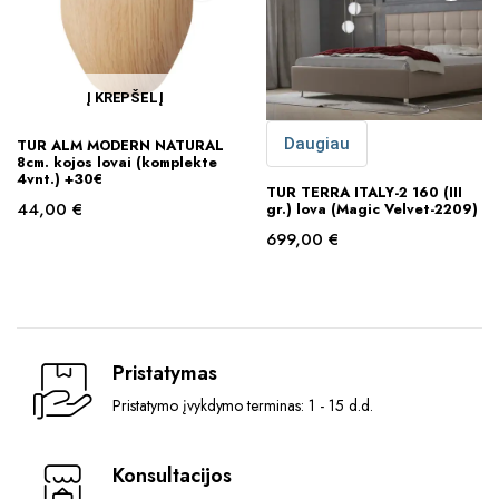
Į KREPŠELĮ
Daugiau
TUR ALM MODERN NATURAL
8cm. kojos lovai (komplekte
4vnt.) +30€
TUR TERRA ITALY-2 160 (III
44,00
€
gr.) lova (Magic Velvet-2209)
699,00
€
Pristatymas
Pristatymo įvykdymo terminas: 1 - 15 d.d.
Konsultacijos