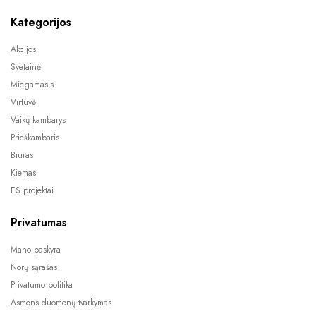
Kategorijos
Akcijos
Svetainė
Miegamasis
Virtuvė
Vaikų kambarys
Prieškambaris
Biuras
Kiemas
ES projektai
Privatumas
Mano paskyra
Norų sąrašas
Privatumo politika
Asmens duomenų tvarkymas