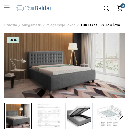
0
Pradžia
Miegamasis
Miegamojo lovos
TUR LOZKO-V 160 lova
-6%