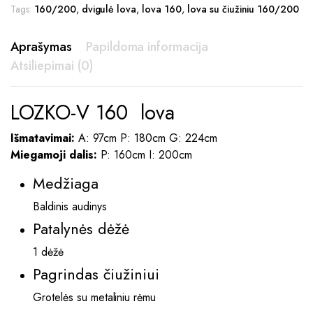
Tags:
160/200
,
dvigulė lova
,
lova 160
,
lova su čiužiniu 160/200
Aprašymas
Papildoma informacija
Atsiliepimai (0)
LOZKO-V 160 lova
Išmatavimai:
A: 97cm P: 180cm G: 224cm
Miegamoji dalis:
P: 160cm I: 200cm
Medžiaga
Baldinis audinys
Patalynės dėžė
1 dėžė
Pagrindas čiužiniui
Grotelės su metaliniu rėmu