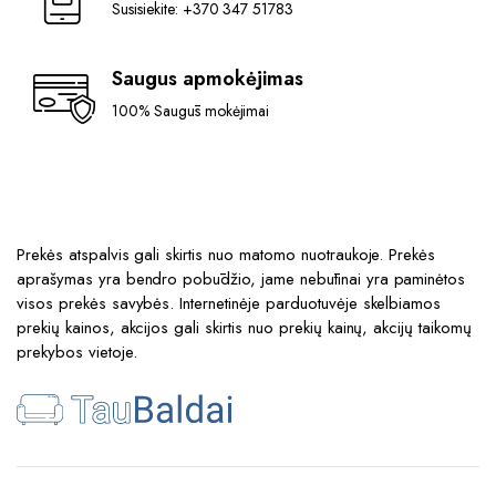
Susisiekite: +370 347 51783
Saugus apmokėjimas
100% Saugūs mokėjimai
Prekės atspalvis gali skirtis nuo matomo nuotraukoje. Prekės
aprašymas yra bendro pobūdžio, jame nebūtinai yra paminėtos
visos prekės savybės. Internetinėje parduotuvėje skelbiamos
prekių kainos, akcijos gali skirtis nuo prekių kainų, akcijų taikomų
prekybos vietoje.