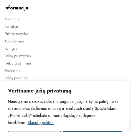
Informacija
Apie mus
Kontaktai
Pirkimo taisyklės
Apmokėjimas
Lizingas
Baldų pristatymas
Prekių grąžinimas
Garantinis
Baldų priežiūra
ES projektai
Vertiname jūsų privatumą
Naudojame slapukus siekdami pagerinti jūsų naršymo patirtį, teikti
suasmenintus skelbimus ar turinį ir analizuoti srautą. Spustelėdami
„Priimti viską“ sutinkate su mūsų slapukų naudojimo
taisyklėmis.
Slapukų politika
2024 © Visos teisės saugomos. Be TauBaldai.lt sutikimo draudžiama
kopijuoti ir platinti svetainėje esančią informaciją.