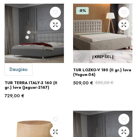
-8%
Į KREPŠELĮ
Daugiau
TUR LOZKO-V 180 (II gr.) lova
(Vogue-04)
509,00
€
550,00
€
TUR TERRA ITALY-2 160 (II
gr.) lova (Jaguar-2167)
Original
Current
729,00
€
price
price
was:
is:
550,00 €.
509,00 €.