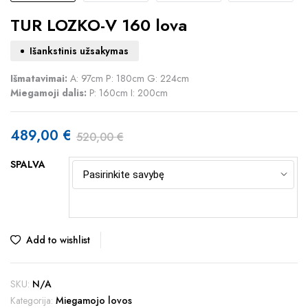
TUR LOZKO-V 160 lova
Išankstinis užsakymas
Išmatavimai:
A: 97cm P: 180cm G: 224cm
Miegamoji dalis:
P: 160cm I: 200cm
489,00
€
520,00
€
Original
Current
SPALVA
price
price
was:
is:
520,00 €.
489,00 €.
Add to wishlist
SKU:
N/A
Kategorija:
Miegamojo lovos