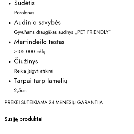
Sudėtis
Porolonas
Audinio savybės
Gyvūnams draugiškas audinys „PET FRIENDLY”
Martindeilo testas
≥105 000 ciklų
Čiužinys
Reikia įsigyti atskirai
Tarpai tarp lamelių
2,5cm
PREKEI SUTEIKIAMA 24 MĖNESIŲ GARANTIJA
Susiję produktai