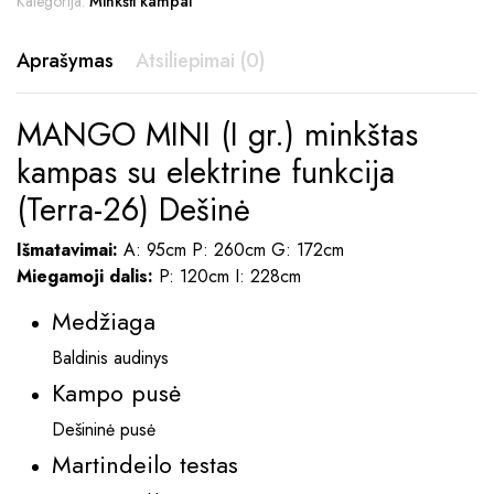
Kategorija:
Minkšti kampai
Aprašymas
Atsiliepimai (0)
MANGO MINI (I gr.) minkštas
kampas su elektrine funkcija
(Terra-26) Dešinė
Išmatavimai:
A: 95cm P: 260cm G: 172cm
Miegamoji dalis:
P: 120cm I: 228cm
Medžiaga
Baldinis audinys
Kampo pusė
Dešininė pusė
Martindeilo testas