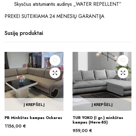
Skysčius atstumiantis audinys „WATER REPELLENT”
PREKEI SUTEIKIAMA 24 MĖNESIŲ GARANTIJA
Susiję produktai
Į KREPŠELĮ
Į KREPŠELĮ
PB Minkštas kampas Oskaras
TUR YOKO (I gr.) minkštas
kampas (Neve-85)
1156,00
€
959,00
€