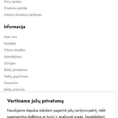
Norų sąrašas
Privatumo politika
Asmens duomenų tvarkymas
Informacija
Apie mus
Kontaktai
Pirkimo taisyklės
Apmokėjimas
Lizingas
Baldų pristatymas
Prekių grąžinimas
Garantinis
Baldų priežiūra
ES projektai
Vertiname jūsų privatumą
Naudojame slapukus siekdami pagerinti jūsų naršymo patirtį, teikti
suasmenintus skelbimus ar turinį ir analizuoti srautą. Spustelėdami