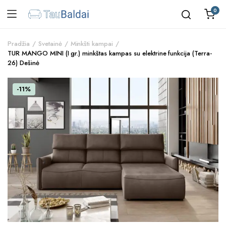
0
Pradžia
Svetainė
Minkšti kampai
TUR MANGO MINI (I gr.) minkštas kampas su elektrine funkcija (Terra-
26) Dešinė
-11%