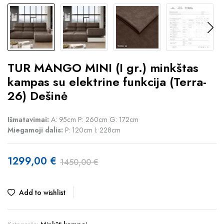
TUR MANGO MINI (I gr.) minkštas
kampas su elektrine funkcija (Terra-
26) Dešinė
Išmatavimai:
A: 95cm P: 260cm G: 172cm
Miegamoji dalis:
P: 120cm I: 228cm
1299,00
€
1450,00
€
Original
Current
price
price
Add to wishlist
was:
is:
1450,00 €.
1299,00 €.