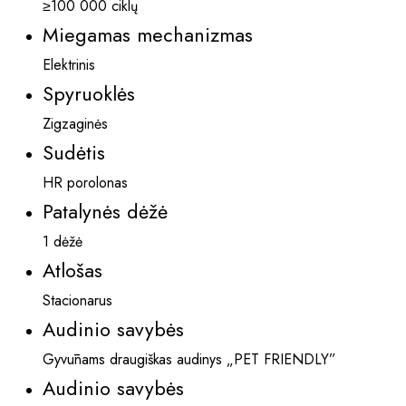
≥100 000 ciklų
Miegamas mechanizmas
Elektrinis
Spyruoklės
Zigzaginės
Sudėtis
HR porolonas
Patalynės dėžė
1 dėžė
Atlošas
Stacionarus
Audinio savybės
Gyvūnams draugiškas audinys „PET FRIENDLY”
Audinio savybės