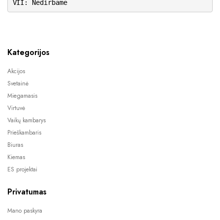
VII: Nedirbame
Kategorijos
Akcijos
Svetainė
Miegamasis
Virtuvė
Vaikų kambarys
Prieškambaris
Biuras
Kiemas
ES projektai
Privatumas
Mano paskyra