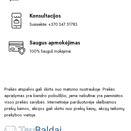
Konsultacijos
Susisiekite: +370 347 51783
Saugus apmokėjimas
100% Saugūs mokėjimai
Prekės atspalvis gali skirtis nuo matomo nuotraukoje. Prekės
aprašymas yra bendro pobūdžio, jame nebūtinai yra paminėtos
visos prekės savybės. Internetinėje parduotuvėje skelbiamos
prekių kainos, akcijos gali skirtis nuo prekių kainų, akcijų taikomų
prekybos vietoje.