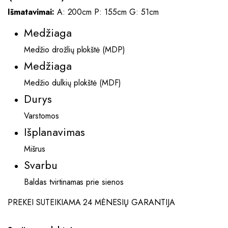
Išmatavimai:
A: 200cm P: 155cm G: 51cm
Medžiaga
Medžio drožlių plokštė (MDP)
Medžiaga
Medžio dulkių plokštė (MDF)
Durys
Varstomos
Išplanavimas
Mišrus
Svarbu
Baldas tvirtinamas prie sienos
PREKEI SUTEIKIAMA 24 MĖNESIŲ GARANTIJA