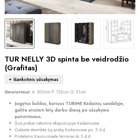
TUR NELLY 3D spinta be veidrodžio
(Grafitas)
Išankstinis užsakymas
Išmatavimai:
A: 200cm P: 155cm G: 51cm
Įsigytus baldus, kuriuos TURIME Kėdainių sandėlyje,
galite atsiimti kitą darbo dieną po užsakymo
patvirtinimo.
Šios prekės neturime ekspozicijoje Kėdainiuose
Galėsite atsiimkite šią prekę Kėdainiuose po 5 d.d.
Pristatymo Kauno mieste terminas iki 5 d.d.