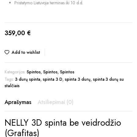
Pristatymo Lietuvoje terminas iki 10 d.d.
359,00
€
Add to wishlist
Kategorijos:
Spintos
,
Spintos
,
Spintos
Tags:
3 durų spinta
,
spinta 3 D
,
spinta 3 durų
,
spinta 3 durų su
stalčiais
Aprašymas
Atsiliepimai (0)
NELLY 3D spinta be veidrodžio
(Grafitas)