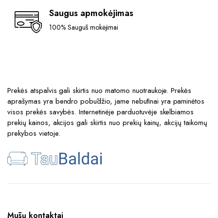
Saugus apmokėjimas
100% Saugūs mokėjimai
Prekės atspalvis gali skirtis nuo matomo nuotraukoje. Prekės
aprašymas yra bendro pobūdžio, jame nebūtinai yra paminėtos
visos prekės savybės. Internetinėje parduotuvėje skelbiamos
prekių kainos, akcijos gali skirtis nuo prekių kainų, akcijų taikomų
prekybos vietoje.
Mūsų kontaktai