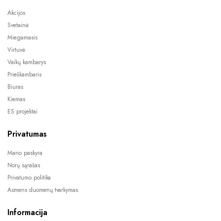
Akcijos
Svetainė
Miegamasis
Virtuvė
Vaikų kambarys
Prieškambaris
Biuras
Kiemas
ES projektai
Privatumas
Mano paskyra
Norų sąrašas
Privatumo politika
Asmens duomenų tvarkymas
Informacija