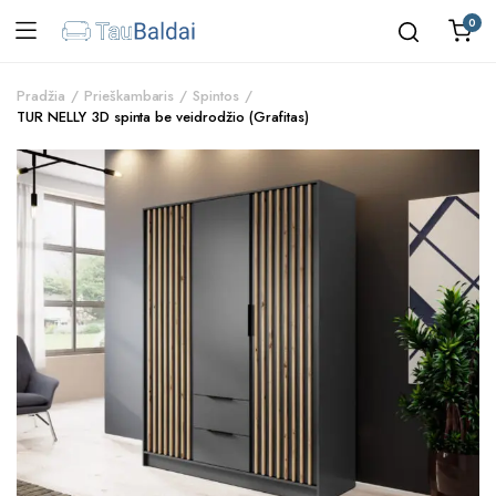
0
Pradžia
Prieškambaris
Spintos
TUR NELLY 3D spinta be veidrodžio (Grafitas)