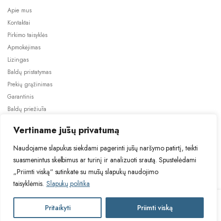
Apie mus
Kontaktai
Pirkimo taisyklės
Apmokėjimas
Lizingas
Baldų pristatymas
Prekių grąžinimas
Garantinis
Baldų priežiūra
ES projektai
Vertiname jūsų privatumą
Naudojame slapukus siekdami pagerinti jūsų naršymo patirtį, teikti
suasmenintus skelbimus ar turinį ir analizuoti srautą. Spustelėdami
„Priimti viską“ sutinkate su mūsų slapukų naudojimo
taisyklėmis.
Slapukų politika
2024 © Visos teisės saugomos. Be TauBaldai.lt sutikimo draudžiama
kopijuoti ir platinti svetainėje esančią informaciją.
TUR
Pritaikyti
Priimti viską
Į krepšelį
Asmens duomenų tvarkymas
Privatumo politika
NELLY