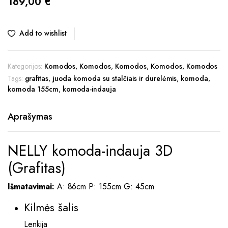
189,00
€
Add to wishlist
Kategorijos:
Komodos
,
Komodos
,
Komodos
,
Komodos
,
Komodos
Tags:
grafitas
,
juoda komoda su stalčiais ir durelėmis
,
komoda
,
komoda 155cm
,
komoda-indauja
Aprašymas
NELLY komoda-indauja 3D
(Grafitas)
Išmatavimai:
A: 86cm P: 155cm G: 45cm
Kilmės šalis
Lenkija