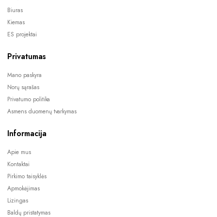
Biuras
Kiemas
ES projektai
Privatumas
Mano paskyra
Norų sąrašas
Privatumo politika
Asmens duomenų tvarkymas
Informacija
Apie mus
Kontaktai
Pirkimo taisyklės
Apmokėjimas
Lizingas
Baldų pristatymas