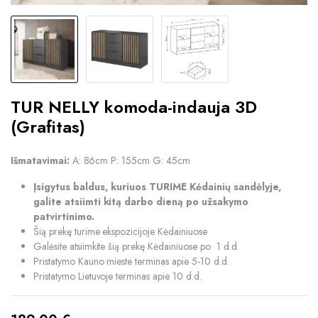
TUR NELLY komoda-indauja 3D
(Grafitas)
Išmatavimai:
A: 86cm P: 155cm G: 45cm
Įsigytus baldus, kuriuos TURIME Kėdainių sandėlyje,
galite atsiimti kitą darbo dieną po užsakymo
patvirtinimo.
Šią prekę turime ekspozicijoje Kėdainiuose
Galėsite atsiimkite šią prekę Kėdainiuose po 1 d.d.
Pristatymo Kauno mieste terminas apie 5-10 d.d.
Pristatymo Lietuvoje terminas apie 10 d.d.