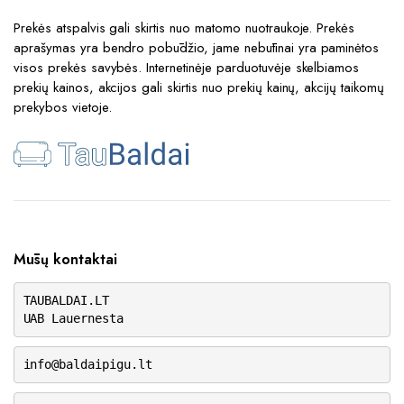
Prekės atspalvis gali skirtis nuo matomo nuotraukoje. Prekės
aprašymas yra bendro pobūdžio, jame nebūtinai yra paminėtos
visos prekės savybės. Internetinėje parduotuvėje skelbiamos
prekių kainos, akcijos gali skirtis nuo prekių kainų, akcijų taikomų
prekybos vietoje.
Mūsų kontaktai
TAUBALDAI.LT
UAB Lauernesta
info@baldaipigu.lt