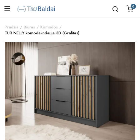
0
Pradžia
Biuras
Komodos
TUR NELLY komoda-indauja 3D (Grafitas)