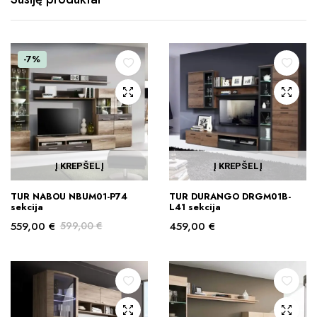
-7%
Į KREPŠELĮ
Į KREPŠELĮ
TUR NABOU NBUM01-P74
TUR DURANGO DRGM01B-
sekcija
L41 sekcija
559,00
€
599,00
€
459,00
€
Original
Current
price
price
was:
is:
599,00 €.
559,00 €.