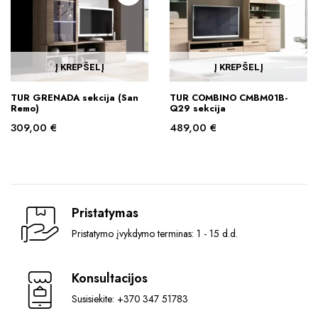
Į KREPŠELĮ
Į KREPŠELĮ
TUR GRENADA sekcija (San
TUR COMBINO CMBM01B-
Remo)
Q29 sekcija
309,00
€
489,00
€
Pristatymas
Pristatymo įvykdymo terminas: 1 - 15 d.d.
Konsultacijos
Susisiekite: +370 347 51783