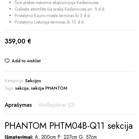
Šios prekės neturime ekspozicijoje Kėdainiuose
Galėsite atsiimkite šią prekę Kėdainiuose po 5 d.d.
Pristatymo Kauno mieste terminas iki 5 d.d.
Pristatymo Lietuvoje terminas iki 10 d.d.
359,00
€
Add to wishlist
Kategorija:
Sekcijos
Tags:
sekcija
,
sekcija PHANTOM
Aprašymas
Atsiliepimai (0)
PHANTOM PHTM04B-Q11 sekcija
Išmatavimai:
A: 200cm P: 227cm G: 57cm