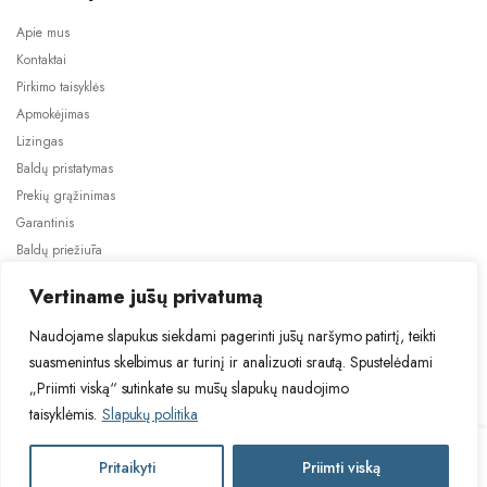
Apie mus
Kontaktai
Pirkimo taisyklės
Apmokėjimas
Lizingas
Baldų pristatymas
Prekių grąžinimas
Garantinis
Baldų priežiūra
ES projektai
Vertiname jūsų privatumą
Naudojame slapukus siekdami pagerinti jūsų naršymo patirtį, teikti
suasmenintus skelbimus ar turinį ir analizuoti srautą. Spustelėdami
„Priimti viską“ sutinkate su mūsų slapukų naudojimo
taisyklėmis.
Slapukų politika
2024 © Visos teisės saugomos. Be TauBaldai.lt sutikimo draudžiama
kopijuoti ir platinti svetainėje esančią informaciją.
TUR
Pritaikyti
Priimti viską
Į krepšelį
Asmens duomenų tvarkymas
Privatumo politika
PHANTOM