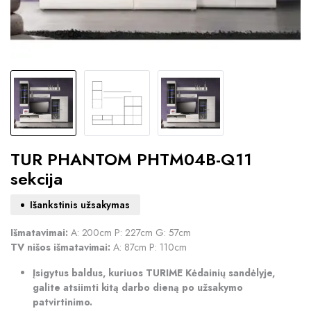
TUR PHANTOM PHTM04B-Q11
sekcija
Išankstinis užsakymas
Išmatavimai:
A: 200cm P: 227cm G: 57cm
TV nišos išmatavimai:
A: 87cm P: 110cm
Įsigytus baldus, kuriuos TURIME Kėdainių sandėlyje,
galite atsiimti kitą darbo dieną po užsakymo
patvirtinimo.