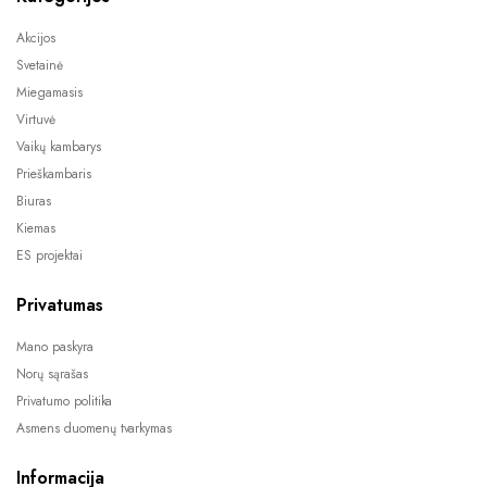
Akcijos
Svetainė
Miegamasis
Virtuvė
Vaikų kambarys
Prieškambaris
Biuras
Kiemas
ES projektai
Privatumas
Mano paskyra
Norų sąrašas
Privatumo politika
Asmens duomenų tvarkymas
Informacija