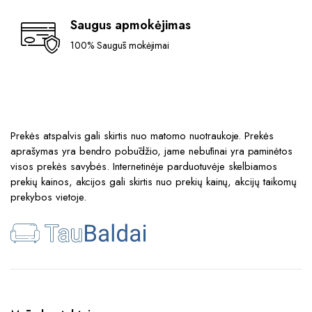
Saugus apmokėjimas
100% Saugūs mokėjimai
Prekės atspalvis gali skirtis nuo matomo nuotraukoje. Prekės
aprašymas yra bendro pobūdžio, jame nebūtinai yra paminėtos
visos prekės savybės. Internetinėje parduotuvėje skelbiamos
prekių kainos, akcijos gali skirtis nuo prekių kainų, akcijų taikomų
prekybos vietoje.