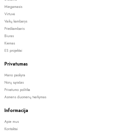
Miegamasis
Virtuvė
Vaikų kambarys
Prieškambaris
Biuras
Kiemas
ES projektai
Privatumas
Mano paskyra
Norų sąrašas
Privatumo politika
Asmens duomenų tvarkymas
Informacija
Apie mus
Kontaktai