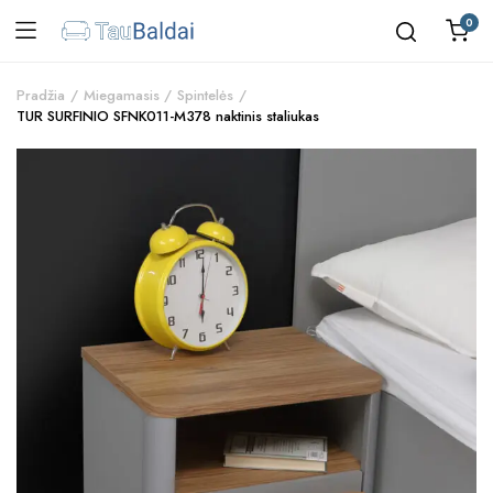
0
Pradžia
Miegamasis
Spintelės
TUR SURFINIO SFNK011-M378 naktinis staliukas