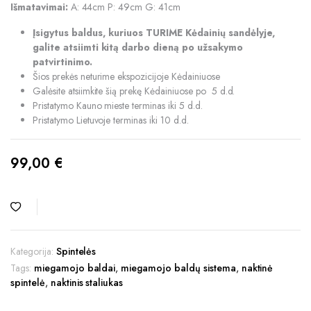
Išmatavimai:
A: 44cm P: 49cm G: 41cm
Įsigytus baldus, kuriuos TURIME Kėdainių sandėlyje,
galite atsiimti kitą darbo dieną po užsakymo
patvirtinimo.
Šios prekės neturime ekspozicijoje Kėdainiuose
Galėsite atsiimkite šią prekę Kėdainiuose po 5 d.d.
Pristatymo Kauno mieste terminas iki 5 d.d.
Pristatymo Lietuvoje terminas iki 10 d.d.
99,00
€
Kategorija:
Spintelės
Tags:
miegamojo baldai
,
miegamojo baldų sistema
,
naktinė
spintelė
,
naktinis staliukas