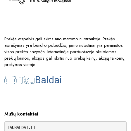
100% Saugūs mokėjimai
Prekės atspalvis gali skirtis nuo matomo nuotraukoje. Prekės
aprašymas yra bendro pobūdžio, jame nebūtinai yra paminėtos
visos prekės savybės. Internetinėje parduotuvėje skelbiamos
prekių kainos, akcijos gali skirtis nuo prekių kainų, akcijų taikomų
prekybos vietoje.
Mūsų kontaktai
TAUBALDAI.LT