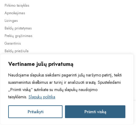
Pirkimo taisyklės
Apmokėjimas
Lizingas
Baldų pristatymas
Prekių grąžinimas
Garantinis
Baldų priežiūra
ES projektai
Vertiname jūsų privatumą
Naudojame slapukus siekdami pagerinti jūsų naršymo patirtį, teikti
suasmenintus skelbimus ar turinį ir analizuoti srautą. Spustelėdami
„Priimti viską“ sutinkate su mūsų slapukų naudojimo
taisyklėmis.
Slapukų politika
2024 © Visos teisės saugomos. Be TauBaldai.lt sutikimo draudžiama
kopijuoti ir platinti svetainėje esančią informaciją.
TUR
Pritaikyti
Priimti viską
Į krepšelį
Asmens duomenų tvarkymas
Privatumo politika
SURFINIO
SFNK011-
M378
TUR
naktinis
Į krepšelį