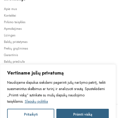
Apie mus
Kontaktai
Pirkimo taisyklės
Apmokėjimas
Lizingas
Baldų pristatymas
Prekių grąžinimas
Garantinis
Baldų priežiūra
ES projektai
Vertiname jūsų privatumą
Naudojame slapukus siekdami pagerinti jūsų naršymo patirtį, teikti
suasmenintus skelbimus ar turinį ir analizuoti srautą. Spustelėdami
„Priimti viską“ sutinkate su mūsų slapukų naudojimo
taisyklėmis.
Slapukų politika
2024 © Visos teisės saugomos. Be TauBaldai.lt sutikimo draudžiama
kopijuoti ir platinti svetainėje esančią informaciją.
TUR
Pritaikyti
Priimti viską
Į krepšelį
Asmens duomenų tvarkymas
Privatumo politika
TAMBO