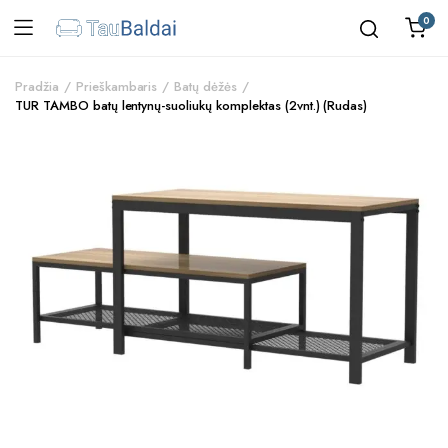
0
Pradžia
Prieškambaris
Batų dėžės
TUR TAMBO batų lentynų-suoliukų komplektas (2vnt.) (Rudas)