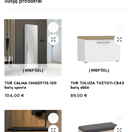
Susiję produktai
Į KREPŠELĮ
Į KREPŠELĮ
TUR CALMA CMQD711S-120
TUR TULUZA TUZT011-C843
batų spinta
batų dėžė
104,00
€
89,00
€