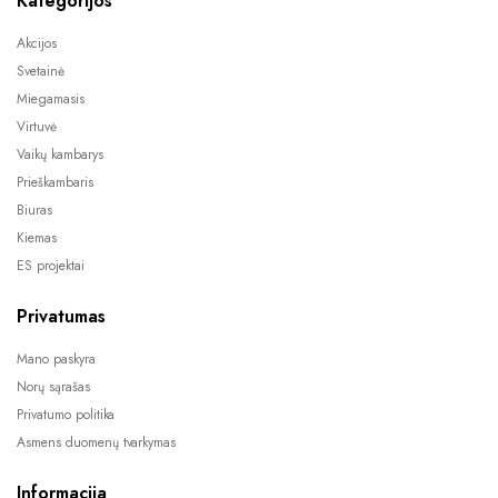
Kategorijos
Akcijos
Svetainė
Miegamasis
Virtuvė
Vaikų kambarys
Prieškambaris
Biuras
Kiemas
ES projektai
Privatumas
Mano paskyra
Norų sąrašas
Privatumo politika
Asmens duomenų tvarkymas
Informacija