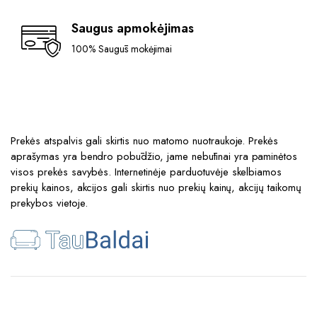
Saugus apmokėjimas
100% Saugūs mokėjimai
Prekės atspalvis gali skirtis nuo matomo nuotraukoje. Prekės
aprašymas yra bendro pobūdžio, jame nebūtinai yra paminėtos
visos prekės savybės. Internetinėje parduotuvėje skelbiamos
prekių kainos, akcijos gali skirtis nuo prekių kainų, akcijų taikomų
prekybos vietoje.