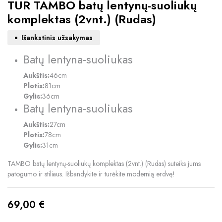
TUR TAMBO batų lentynų-suoliukų
komplektas (2vnt.) (Rudas)
Išankstinis užsakymas
Batų lentyna-suoliukas
Aukštis:
46cm
Plotis:
81cm
Gylis:
36cm
Batų lentyna-suoliukas
Aukštis:
27cm
Plotis:
78cm
Gylis:
31cm
TAMBO batų lentynų-suoliukų komplektas (2vnt.) (Rudas) suteiks jums
patogumo ir stiliaus. Išbandykite ir turėkite modernią erdvę!
69,00
€