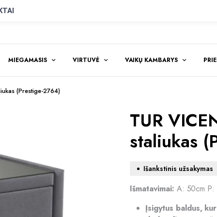
KTAI
MIEGAMASIS
VIRTUVĖ
VAIKŲ KAMBARYS
PRI
ukas (Prestige-2764)
TUR VICEN
staliukas (
Išankstinis užsakymas
Išmatavimai:
A: 50cm P:
Įsigytus baldus, ku