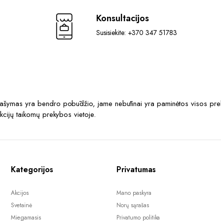
Konsultacijos
Susisiekite: +370 347 51783
prašymas yra bendro pobūdžio, jame nebūtinai yra paminėtos visos prek
akcijų taikomų prekybos vietoje.
Kategorijos
Privatumas
Akcijos
Mano paskyra
Svetainė
Norų sąrašas
Miegamasis
Privatumo politika