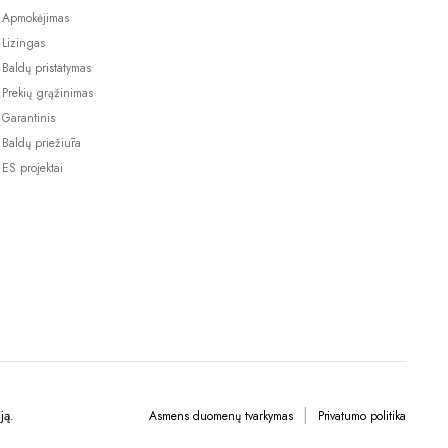
Apmokėjimas
Lizingas
Baldų pristatymas
Prekių grąžinimas
Garantinis
Baldų priežiūra
ES projektai
ją.
Asmens duomenų tvarkymas
Privatumo politika