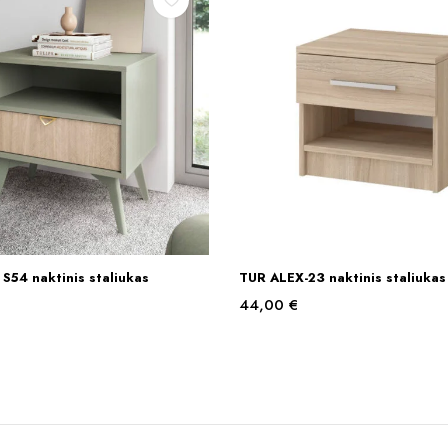
S54 naktinis staliukas
TUR ALEX-23 naktinis staliukas
Į KREPŠELĮ
Į KREPŠELĮ
44,00
€