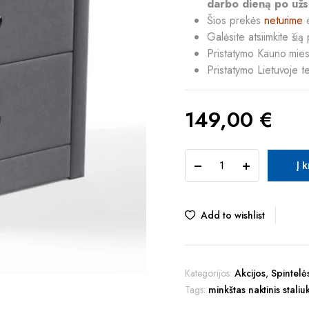
darbo dieną po užs
Šios prekės
neturime
e
Galėsite atsiimkite š
Pristatymo Kauno miest
Pristatymo Lietuvoje t
149,00
€
TUR
Į 
VICENZA
NOVA
naktinis
staliukas
Add to wishlist
(Prestige-
2764)
quantity
Kategorijos:
Akcijos
,
Spintelė
Tags:
minkštas naktinis staliu