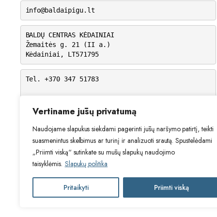
info@baldaipigu.lt
BALDŲ CENTRAS KĖDAINIAI
Žemaitės g. 21 (II a.)
Kėdainiai, LT571795
Tel. +370 347 51783
I-V: 10.00 – 18.00
VI: 9.00 – 15.00
Vertiname jūsų privatumą
VII: Nedirbame
Naudojame slapukus siekdami pagerinti jūsų naršymo patirtį, teikti
suasmenintus skelbimus ar turinį ir analizuoti srautą. Spustelėdami
„Priimti viską“ sutinkate su mūsų slapukų naudojimo
taisyklėmis.
Slapukų politika
Pritaikyti
Priimti viską
2024 © Visos teisės saugomos. Be Ta