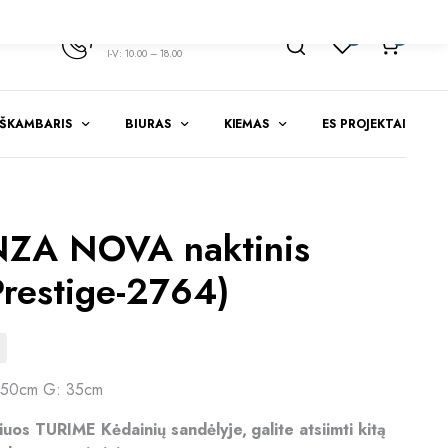
+370 347 51783
1
0
I-V: 10.00 – 18.00
EŠKAMBARIS
BIURAS
KIEMAS
ES PROJEKTAI
ZA NOVA naktinis
Prestige-2764)
 50cm G: 35cm
riuos TURIME Kėdainių sandėlyje, galite atsiimti kitą