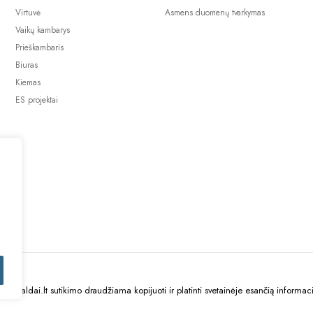
Virtuvė
Asmens duomenų tvarkymas
Vaikų kambarys
Prieškambaris
Biuras
Kiemas
ES projektai
uBaldai.lt sutikimo draudžiama kopijuoti ir platinti svetainėje esančią informaci