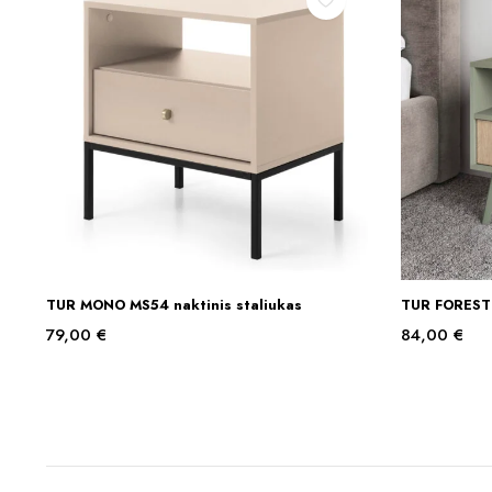
TUR MONO MS54 naktinis staliukas
TUR FOREST 
Į KREPŠELĮ
79,00
€
84,00
€