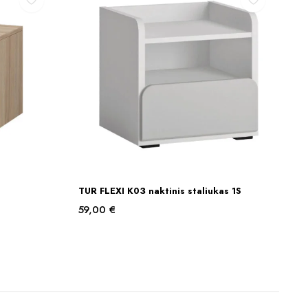
TUR FLEXI K03 naktinis staliukas 1S
Į KREPŠELĮ
59,00
€