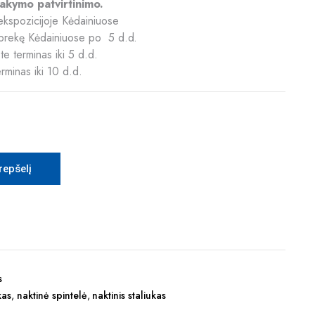
akymo patvirtinimo.
kspozicijoje Kėdainiuose
ią prekę Kėdainiuose po 5 d.d.
e terminas iki 5 d.d.
erminas iki 10 d.d.
krepšelį
s
kas
,
naktinė spintelė
,
naktinis staliukas