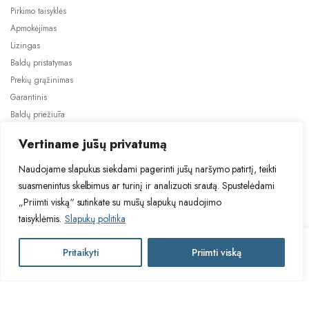
Pirkimo taisyklės
Apmokėjimas
Lizingas
Baldų pristatymas
Prekių grąžinimas
Garantinis
Baldų priežiūra
ES projektai
Vertiname jūsų privatumą
Naudojame slapukus siekdami pagerinti jūsų naršymo patirtį, teikti
suasmenintus skelbimus ar turinį ir analizuoti srautą. Spustelėdami
„Priimti viską“ sutinkate su mūsų slapukų naudojimo
taisyklėmis.
Slapukų politika
2024 © Visos teisės saugomos. Be TauBaldai.lt sutikimo draudžiama
kopijuoti ir platinti svetainėje esančią informaciją.
ZUZA
Pritaikyti
Priimti viską
Į krepšelį
Asmens duomenų tvarkymas
Privatumo politika
BIS
(II
gr.)
ZUZA
sofa-
Į krepšelį