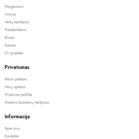
Miegamasis
Virtuvė
Vaikų kambarys
Prieškambaris
Biuras
Kiemas
ES projektai
Privatumas
Mano paskyra
Norų sąrašas
Privatumo politika
Asmens duomenų tvarkymas
Informacija
Apie mus
Kontaktai