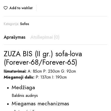
price
price
Add to wishlist
was:
is:
510,00 €.
459,00 €.
Kategorija:
Sofos
Aprašymas
Atsiliepimai (0)
ZUZA BIS (II gr.) sofa-lova
(Forever-68/Forever-65)
Išmatavimai:
A: 85cm P: 230cm G: 92cm
Miegamoji dalis:
P: 137cm I: 190cm
Medžiaga
Baldinis audinys
Miegamas mechanizmas