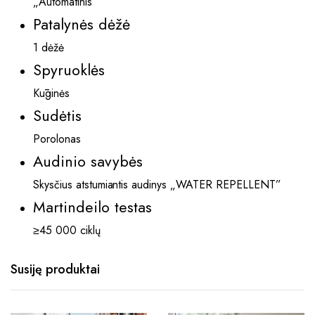
„Automatinis”
Patalynės dėžė
1 dėžė
Spyruoklės
Kūginės
Sudėtis
Porolonas
Audinio savybės
Skysčius atstumiantis audinys „WATER REPELLENT”
Martindeilo testas
≥45 000 ciklų
Susiję produktai