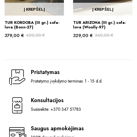
the
Į KREPŠELĮ
Į KREPŠELĮ
product
page
TUR KORDOBA (III gr.) sofa-
TUR ARIZONA (III gr.) sofa-
lova (Bonn-27)
lova (Woolly-97)
379,00
€
400,00
€
329,00
€
340,00
€
Original
Current
Original
Current
price
price
price
price
was:
is:
was:
is:
400,00 €.
379,00 €.
340,00 €.
329,00 €.
Pristatymas
Pristatymo įvykdymo terminas: 1 - 15 d.d.
Konsultacijos
Susisiekite: +370 347 51783
Saugus apmokėjimas