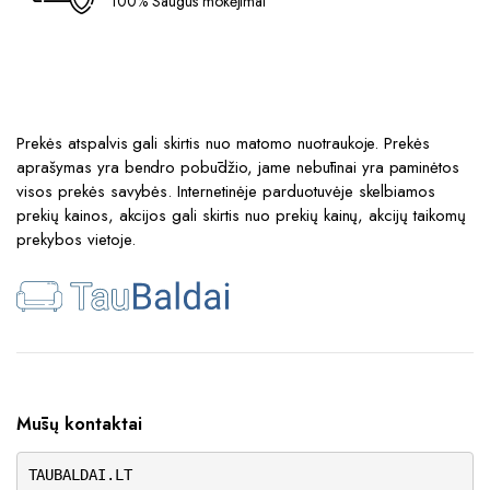
100% Saugūs mokėjimai
Prekės atspalvis gali skirtis nuo matomo nuotraukoje. Prekės
aprašymas yra bendro pobūdžio, jame nebūtinai yra paminėtos
visos prekės savybės. Internetinėje parduotuvėje skelbiamos
prekių kainos, akcijos gali skirtis nuo prekių kainų, akcijų taikomų
prekybos vietoje.
Mūsų kontaktai
TAUBALDAI.LT