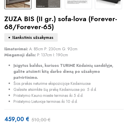
ZUZA BIS (II gr.) sofa-lova (Forever-
68/Forever-65)
Išankstinis užsakymas
Išmatavimai:
A: 85cm P: 230cm G: 92cm
Miegamoji dalis:
P: 137cm I: 190cm
Įsigytus baldus, kuriuos TURIME Kėdainių sandėlyje,
galite atsiimti kitą darbo dieną po užsakymo
patvirtinimo.
Šios prekės neturime ekspozicijoje Kėdainiuose
Galėsite atsiimkite šią prekę Kėdainiuose po 5 d.d.
Pristatymo Kauno mieste terminas iki 5 d.d.
Pristatymo Lietuvoje terminas iki 10 d.d.
459,00
€
510,00
€
Original
Current