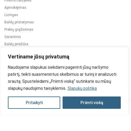
Pirkimo taisyklės
Apmokėjimas
Lizingas
Baldų pristatymas
Prekių grąžinimas
Garantinis
Baldų priežiūra
ES projektai
Vertiname jūsų privatumą
Naudojame slapukus siekdami pagerinti jūsų naršymo
patirtį, teikti suasmenintus skelbimus ar turinį ir analizuoti
srautą. Spustelėdami „Priimti viską“ sutinkate su mūsų
slapukų naudojimo taisyklėmis.
Slapukų politika
2024 © Visos teisės saugomos. Be TauBaldai.lt sutikimo draudžiama
kopijuoti ir platinti svetainėje esančią informaciją.
Pritaikyti
Priimti viską
Asmens duomenų tvarkymas
Privatumo politika