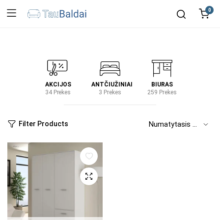
0
IRTUVĖ
AKCIJOS
ANTČIUŽINIAI
BIURAS
KIEM
2 Prekes
34 Prekes
3 Prekes
259 Prekes
2 Prek
Filter Products