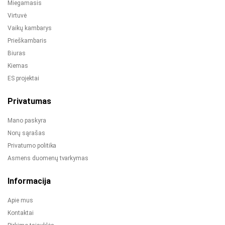
Miegamasis
Virtuvė
Vaikų kambarys
Prieškambaris
Biuras
Kiemas
ES projektai
Privatumas
Mano paskyra
Norų sąrašas
Privatumo politika
Asmens duomenų tvarkymas
Informacija
Apie mus
Kontaktai