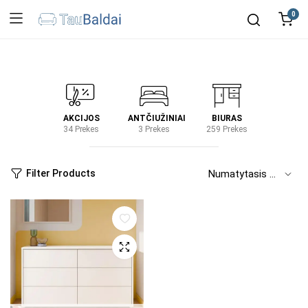
0
IRTUVĖ
AKCIJOS
ANTČIUŽINIAI
BIURAS
KIEM
2 Prekes
34 Prekes
3 Prekes
259 Prekes
2 Prek
Filter Products