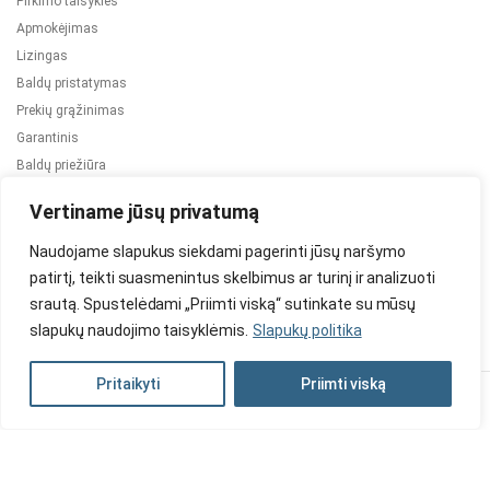
Pirkimo taisyklės
Apmokėjimas
Lizingas
Baldų pristatymas
Prekių grąžinimas
Garantinis
Baldų priežiūra
ES projektai
Vertiname jūsų privatumą
Naudojame slapukus siekdami pagerinti jūsų naršymo
patirtį, teikti suasmenintus skelbimus ar turinį ir analizuoti
srautą. Spustelėdami „Priimti viską“ sutinkate su mūsų
slapukų naudojimo taisyklėmis.
Slapukų politika
2024 © Visos teisės saugomos. Be TauBaldai.lt sutikimo draudžiama
kopijuoti ir platinti svetainėje esančią informaciją.
Pritaikyti
Priimti viską
Asmens duomenų tvarkymas
Privatumo politika