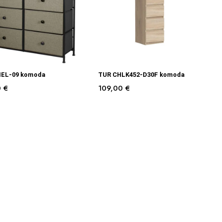
Į KREPŠELĮ
Į KREPŠELĮ
EL-09 komoda
TUR CHLK452-D30F komoda
0
€
109,00
€