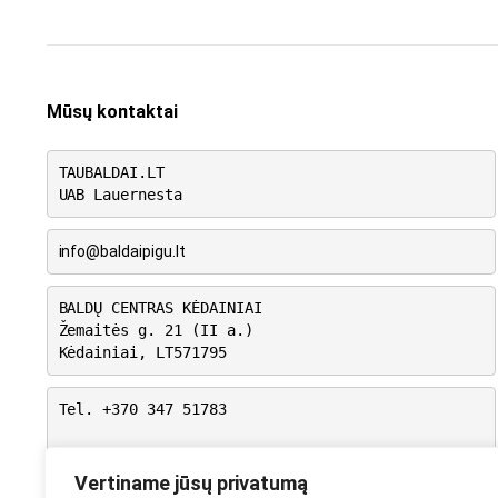
Mūsų kontaktai
TAUBALDAI.LT
UAB Lauernesta
info@baldaipigu.lt
BALDŲ CENTRAS KĖDAINIAI
Žemaitės g. 21 (II a.)
Kėdainiai, LT571795
Tel. +370 347 51783
I-V: 10.00 – 18.00
VI: 9.00 – 15.00
Vertiname jūsų privatumą