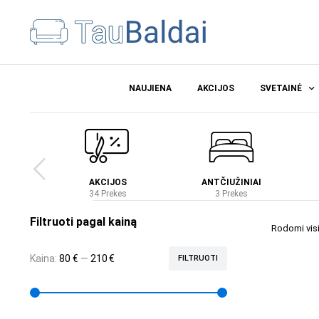
NAUJIENA
AKCIJOS
SVETAINĖ
Ė
AKCIJOS
ANTČIUŽINIAI
es
34 Prekes
3 Prekes
Filtruoti pagal kainą
Rodomi visi 
Kaina:
80 €
—
210 €
FILTRUOTI