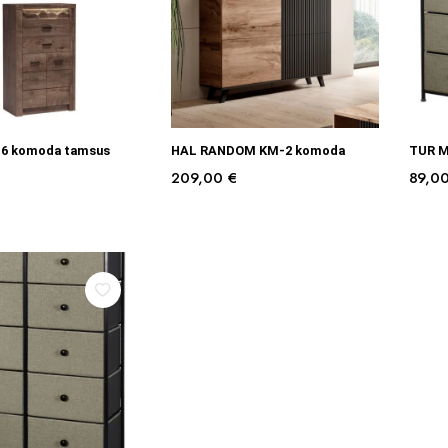
Į KREPŠELĮ
Į KREPŠELĮ
I-6 komoda tamsus
HAL RANDOM KM-2 komoda
TUR M
209,00
€
89,0