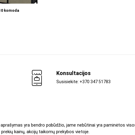
Į KREPŠELĮ
10 komoda
Konsultacijos
Susisiekite: +370 347 51783
s aprašymas yra bendro pobūdžio, jame nebūtinai yra paminėtos viso
 prekių kainų, akcijų taikomų prekybos vietoje.