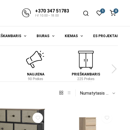
+370 347 51783
1
0
I-V: 10.00 – 18.00
EŠKAMBARIS
BIURAS
KIEMAS
ES PROJEKTAI
NAUJIENA
PRIEŠKAMBARIS
S
90 Prekes
225 Prekes
4