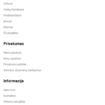
Virtuvė
Vaikų kambarys
Prieškambaris
Biuras
Kiemas
ES projektai
Privatumas
Mano paskyra
Norų sąrašas
Privatumo politika
Asmens duomenų tvarkymas
Informacija
Apie mus
Kontaktai
Pirkimo taisyklės