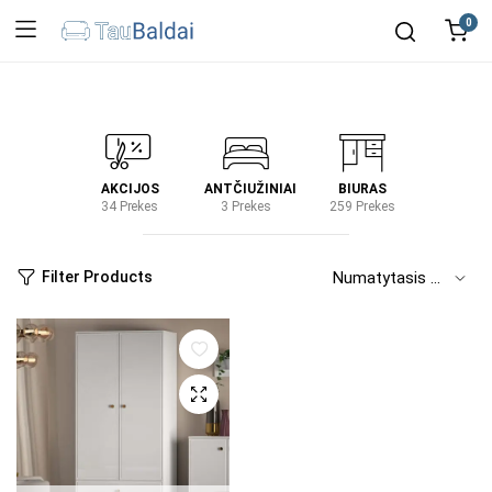
0
IRTUVĖ
AKCIJOS
ANTČIUŽINIAI
BIURAS
KIEM
2 Prekes
34 Prekes
3 Prekes
259 Prekes
2 Prek
Filter Products