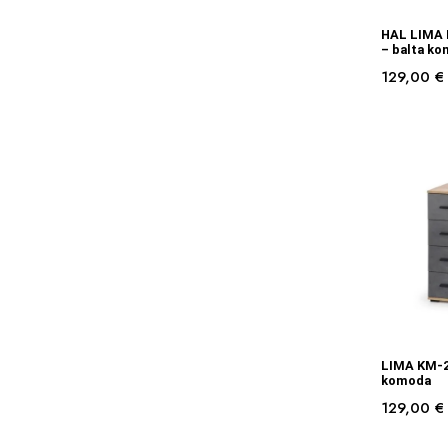
HAL LIMA 
– balta k
129,00
€
LIMA KM-2 
komoda
129,00
€