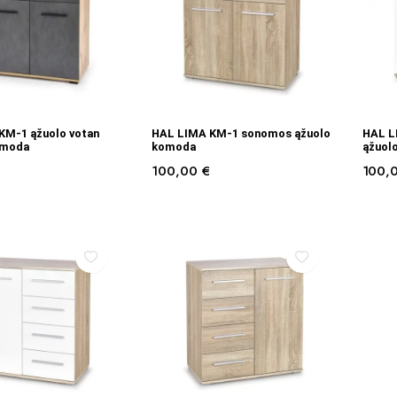
Į KREPŠELĮ
Į KREPŠELĮ
KM-1 ąžuolo votan
HAL LIMA KM-1 sonomos ąžuolo
HAL L
omoda
komoda
ąžuol
100,00
€
100,