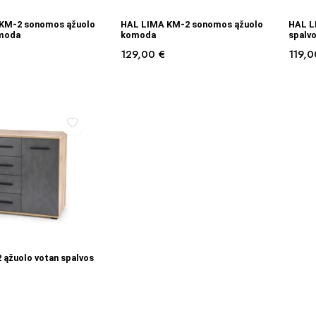
Į KREPŠELĮ
Į KREPŠELĮ
KM-2 sonomos ąžuolo
HAL LIMA KM-2 sonomos ąžuolo
HAL L
omoda
komoda
spalv
129,00
€
119,
Į KREPŠELĮ
ąžuolo votan spalvos