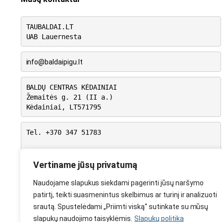
TAUBALDAI.LT
UAB Lauernesta
info@baldaipigu.lt
BALDŲ CENTRAS KĖDAINIAI
Žemaitės g. 21 (II a.)
Kėdainiai, LT571795
Tel. +370 347 51783
I-V: 10.00 – 18.00
VI: 9.00 – 15.00
Vertiname jūsų privatumą
VII: Nedirbame
Naudojame slapukus siekdami pagerinti jūsų naršymo
patirtį, teikti suasmenintus skelbimus ar turinį ir analizuoti
srautą. Spustelėdami „Priimti viską“ sutinkate su mūsų
slapukų naudojimo taisyklėmis.
Slapukų politika