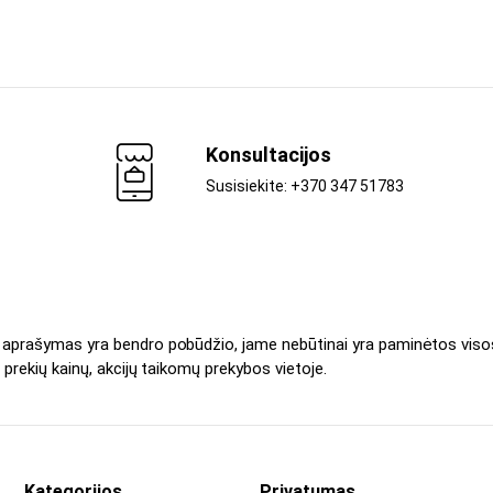
Konsultacijos
Susisiekite: +370 347 51783
s aprašymas yra bendro pobūdžio, jame nebūtinai yra paminėtos viso
 prekių kainų, akcijų taikomų prekybos vietoje.
Kategorijos
Privatumas