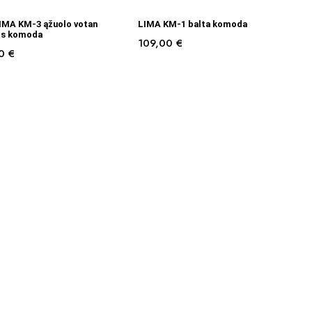
Į KREPŠELĮ
Į KREPŠELĮ
IMA KM-3 ąžuolo votan
LIMA KM-1 balta komoda
os komoda
109,00
€
00
€