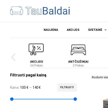
NAUJIENA
AKCIJOS
SVETAINĖ
Ė
AKCIJOS
ANTČIUŽINIAI
es
34 Prekes
3 Prekes
Filtruoti pagal kainą
Rodomi visi 
Kaina:
100 €
—
140 €
FILTRUOTI