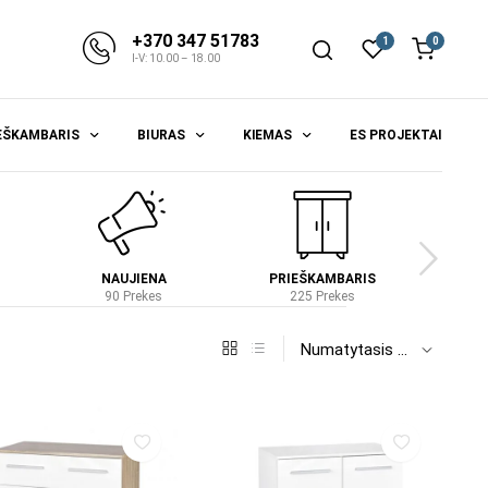
+370 347 51783
1
0
I-V: 10.00 – 18.00
EŠKAMBARIS
BIURAS
KIEMAS
ES PROJEKTAI
NAUJIENA
PRIEŠKAMBARIS
S
90 Prekes
225 Prekes
4