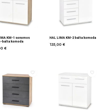
Į KREPŠELĮ
Į KREPŠELĮ
IMA KM-1 sonomos
HAL LIMA KM-2 balta komoda
o-balta komoda
135,00
€
00
€