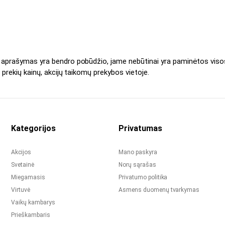
s aprašymas yra bendro pobūdžio, jame nebūtinai yra paminėtos viso
 prekių kainų, akcijų taikomų prekybos vietoje.
Kategorijos
Privatumas
Akcijos
Mano paskyra
Svetainė
Norų sąrašas
Miegamasis
Privatumo politika
Virtuvė
Asmens duomenų tvarkymas
Vaikų kambarys
Prieškambaris