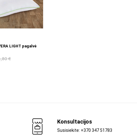
Į KREPŠELĮ
VERA LIGHT pagalvė
6,80
€
Konsultacijos
Susisiekite: +370 347 51783