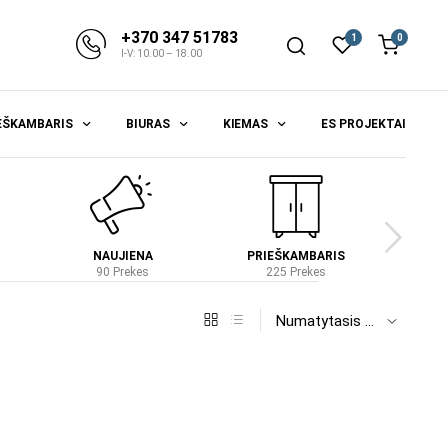
+370 347 51783
1
0
I-V: 10.00 – 18.00
EŠKAMBARIS
BIURAS
KIEMAS
ES PROJEKTAI
NAUJIENA
PRIEŠKAMBARIS
S
90 Prekes
225 Prekes
4