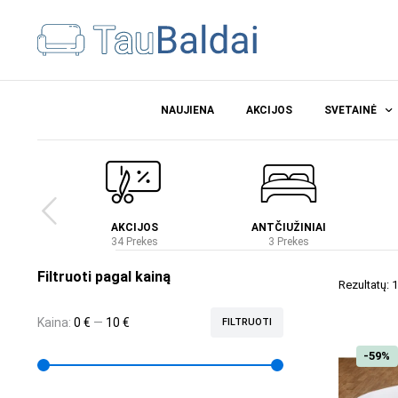
NAUJIENA
AKCIJOS
SVETAINĖ
Ė
AKCIJOS
ANTČIUŽINIAI
es
34 Prekes
3 Prekes
Filtruoti pagal kainą
Rezultatų: 1
Kaina:
0 €
—
10 €
FILTRUOTI
-59%