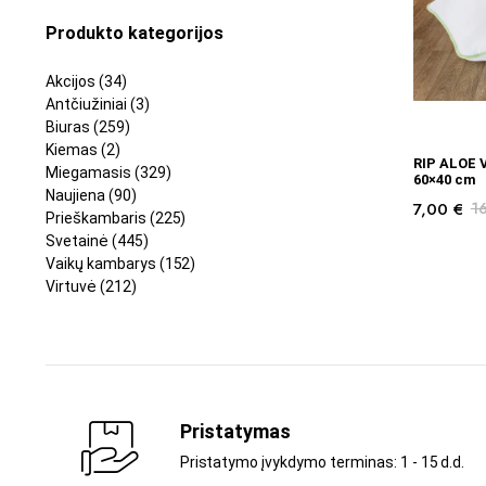
Produkto kategorijos
Akcijos
(34)
Antčiužiniai
(3)
Biuras
(259)
Kiemas
(2)
RIP ALOE 
Miegamasis
(329)
60×40 cm
Naujiena
(90)
7,00
€
1
Prieškambaris
(225)
Svetainė
(445)
Vaikų kambarys
(152)
Virtuvė
(212)
Pristatymas
Pristatymo įvykdymo terminas: 1 - 15 d.d.