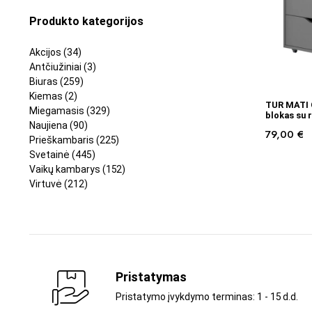
Produkto kategorijos
Akcijos
(34)
Antčiužiniai
(3)
Biuras
(259)
Kiemas
(2)
TUR MATI 
Miegamasis
(329)
blokas su 
Naujiena
(90)
79,00
€
Prieškambaris
(225)
Svetainė
(445)
Vaikų kambarys
(152)
Virtuvė
(212)
Pristatymas
Pristatymo įvykdymo terminas: 1 - 15 d.d.