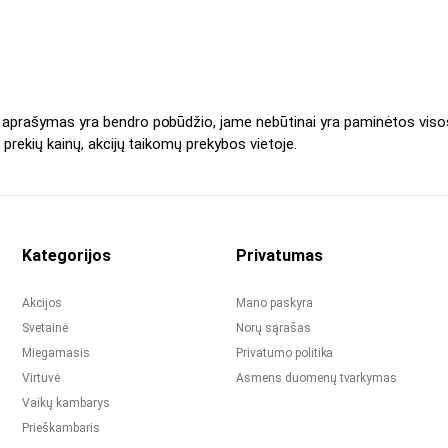
s aprašymas yra bendro pobūdžio, jame nebūtinai yra paminėtos viso
 prekių kainų, akcijų taikomų prekybos vietoje.
Kategorijos
Privatumas
Akcijos
Mano paskyra
Svetainė
Norų sąrašas
Miegamasis
Privatumo politika
Virtuvė
Asmens duomenų tvarkymas
Vaikų kambarys
Prieškambaris