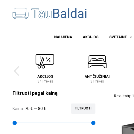
NAUJIENA
AKCIJOS
SVETAINĖ
Ė
AKCIJOS
ANTČIUŽINIAI
es
34 Prekes
3 Prekes
Filtruoti pagal kainą
Rezultatų: 1
Kaina:
70 €
—
80 €
FILTRUOTI