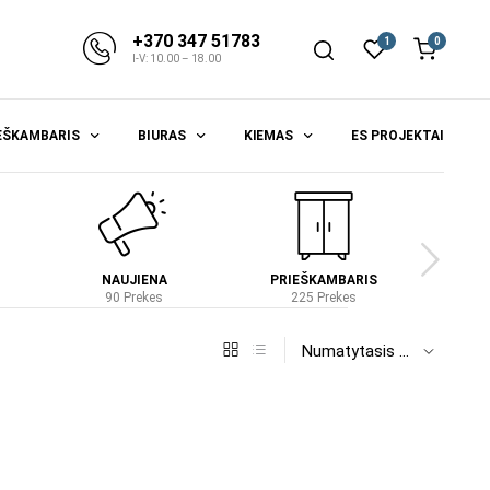
+370 347 51783
1
0
I-V: 10.00 – 18.00
EŠKAMBARIS
BIURAS
KIEMAS
ES PROJEKTAI
NAUJIENA
PRIEŠKAMBARIS
S
90 Prekes
225 Prekes
4