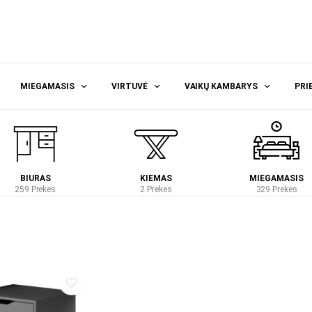
MIEGAMASIS
VIRTUVĖ
VAIKŲ KAMBARYS
PRI
BIURAS
KIEMAS
MIEGAMASIS
259 Prekes
2 Prekes
329 Prekes