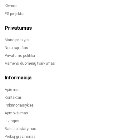
Kiemas
ES projektai
Privatumas
Mano paskyra
Norų sąrašas
Privatumo politika
Asmens duomenų tvarkymas
Informacija
Apie mus
Kontaktai
Pirkimo taisyklės
Apmokėjimas
Lizingas
Baldų pristatymas
Prekių grąžinimas