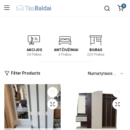
0
IRTUVĖ
AKCIJOS
ANTČIUŽINIAI
BIURAS
KIEM
2 Prekes
34 Prekes
3 Prekes
259 Prekes
2 Prek
Filter Products