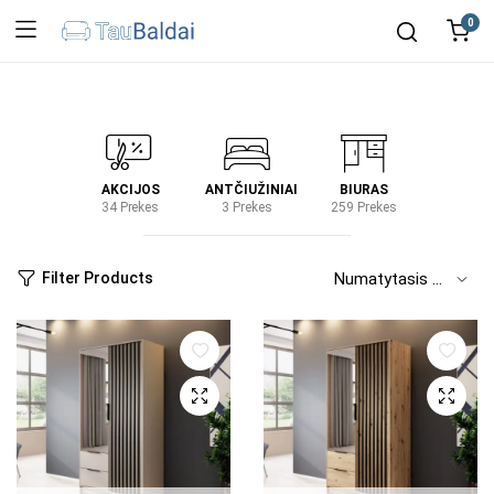
0
IRTUVĖ
AKCIJOS
ANTČIUŽINIAI
BIURAS
KIEM
2 Prekes
34 Prekes
3 Prekes
259 Prekes
2 Prek
Filter Products