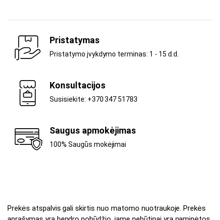
Pristatymas
Pristatymo įvykdymo terminas: 1 - 15 d.d.
Konsultacijos
Susisiekite: +370 347 51783
Saugus apmokėjimas
100% Saugūs mokėjimai
Prekės atspalvis gali skirtis nuo matomo nuotraukoje. Prekės
aprašymas yra bendro pobūdžio, jame nebūtinai yra paminėtos