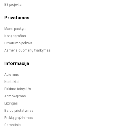
ES projektai
Privatumas
Mano paskyra
Norų sąrašas
Privatumo politika
Asmens duomenų tvarkymas
Informacija
Apie mus
Kontaktai
Pirkimo taisyklės
Apmokėjimas
Lizingas
Baldų pristatymas
Prekių grąžinimas
Garantinis