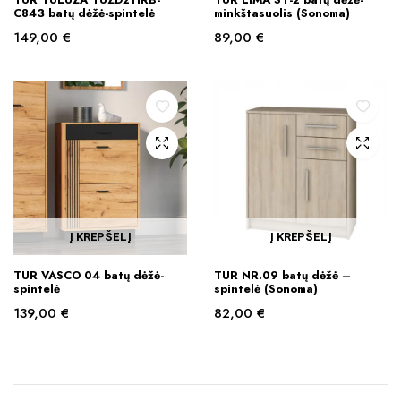
C843 batų dėžė-spintelė
minkštasuolis (Sonoma)
149,00
€
89,00
€
Į KREPŠELĮ
Į KREPŠELĮ
TUR VASCO 04 batų dėžė-
TUR NR.09 batų dėžė –
spintelė
spintelė (Sonoma)
139,00
€
82,00
€