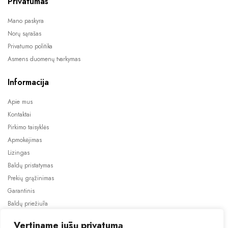
Privatumas
Mano paskyra
Norų sąrašas
Privatumo politika
Asmens duomenų tvarkymas
Informacija
Apie mus
Kontaktai
Pirkimo taisyklės
Apmokėjimas
Lizingas
Baldų pristatymas
Prekių grąžinimas
Garantinis
Baldų priežiūra
ES projektai
Vertiname jūsų privatumą