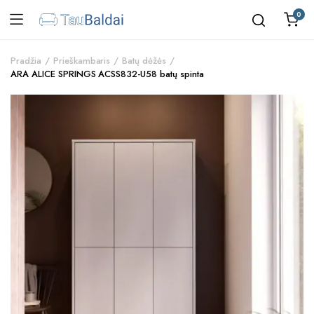
0
Pradžia
Prieškambaris
Batų dėžės
ARA ALICE SPRINGS ACSS832-U58 batų spinta