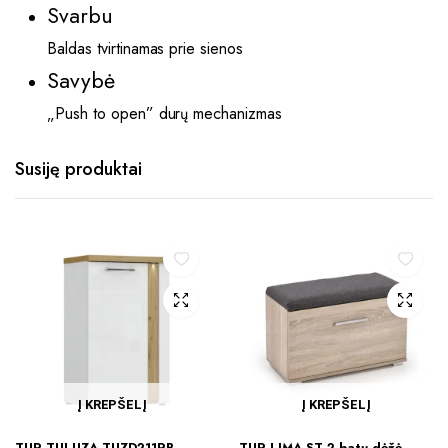
Svarbu
Baldas tvirtinamas prie sienos
Savybė
„Push to open” durų mechanizmas
Susiję produktai
Į KREPŠELĮ
Į KREPŠELĮ
TUR TULUZA TUZD211RB-
TUR LIMA ST-2 batų dėžė-