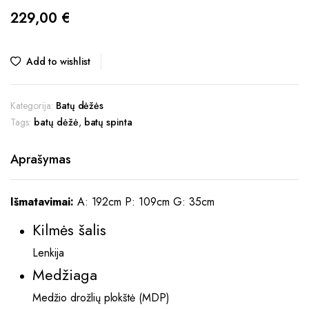
229,00
€
Add to wishlist
Kategorija:
Batų dėžės
Tags:
batų dėžė
,
batų spinta
Aprašymas
Išmatavimai:
A: 192cm P: 109cm G: 35cm
Kilmės šalis
Lenkija
Medžiaga
Medžio drožlių plokštė (MDP)