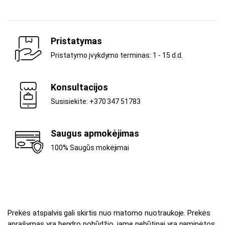
Pristatymas
Pristatymo įvykdymo terminas: 1 - 15 d.d.
Konsultacijos
Susisiekite: +370 347 51783
Saugus apmokėjimas
100% Saugūs mokėjimai
Prekės atspalvis gali skirtis nuo matomo nuotraukoje. Prekės
aprašymas yra bendro pobūdžio, jame nebūtinai yra paminėtos