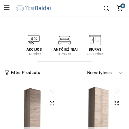
0
IRTUVĖ
AKCIJOS
ANTČIUŽINIAI
BIURAS
KIEM
2 Prekes
34 Prekes
3 Prekes
259 Prekes
2 Prek
Filter Products