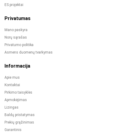
ES projektai
Privatumas
Mano paskyra
Norų sąrašas
Privatumo politika
Asmens duomenų tvarkymas
Informacija
Apie mus
Kontaktai
Pirkimo taisyklės
Apmokėjimas
Lizingas
Baldų pristatymas
Prekių grąžinimas
Garantinis