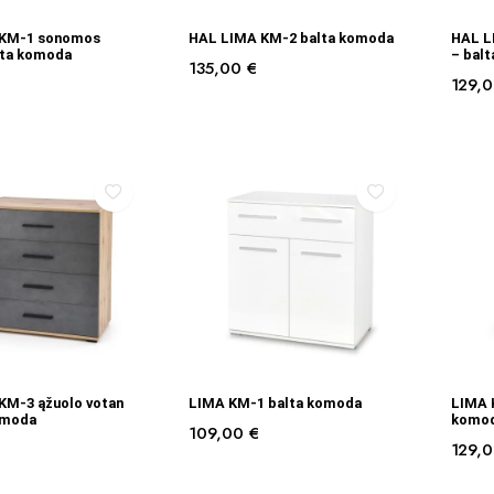
Į KREPŠELĮ
Į KREPŠELĮ
 KM-1 sonomos
HAL LIMA KM-2 balta komoda
HAL L
lta komoda
– bal
135,00
€
129,
Į KREPŠELĮ
Į KREPŠELĮ
KM-3 ąžuolo votan
LIMA KM-1 balta komoda
LIMA 
omoda
komo
109,00
€
129,