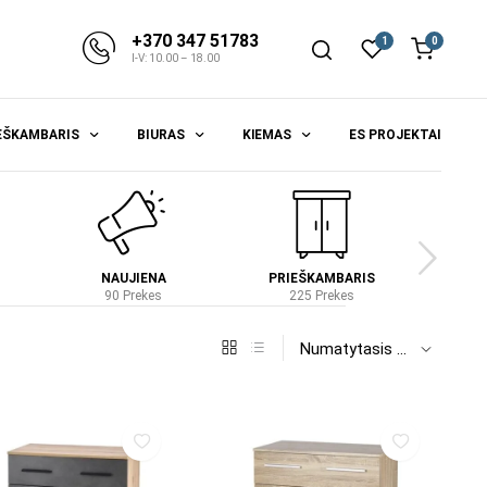
+370 347 51783
1
0
I-V: 10.00 – 18.00
EŠKAMBARIS
BIURAS
KIEMAS
ES PROJEKTAI
NAUJIENA
PRIEŠKAMBARIS
S
90 Prekes
225 Prekes
4