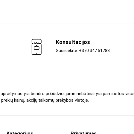
Konsultacijos
Susisiekite: +370 347 51783
s aprašymas yra bendro pobūdžio, jame nebūtinai yra paminėtos viso
 prekių kainų, akcijų taikomų prekybos vietoje.
Kategorijos
Privatumas