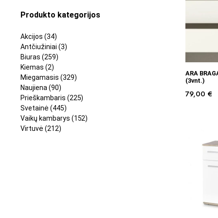
Produkto kategorijos
Akcijos
(34)
Antčiužiniai
(3)
Biuras
(259)
Kiemas
(2)
ARA BRAGA 
Miegamasis
(329)
(3vnt.)
Naujiena
(90)
79,00
€
Prieškambaris
(225)
Svetainė
(445)
Vaikų kambarys
(152)
Virtuvė
(212)