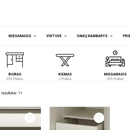
MIEGAMASIS
VIRTUVĖ
VAIKŲ KAMBARYS
PRI
BIURAS
KIEMAS
MIEGAMASIS
259 Prekes
2 Prekes
329 Prekes
rezultatai: 11