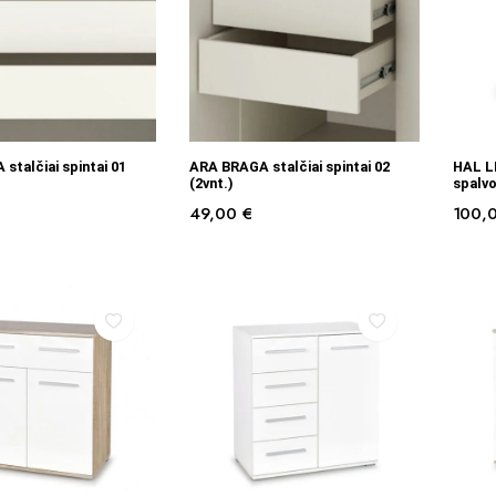
Į KREPŠELĮ
Į KREPŠELĮ
stalčiai spintai 01
ARA BRAGA stalčiai spintai 02
HAL L
(2vnt.)
spalv
49,00
€
100,