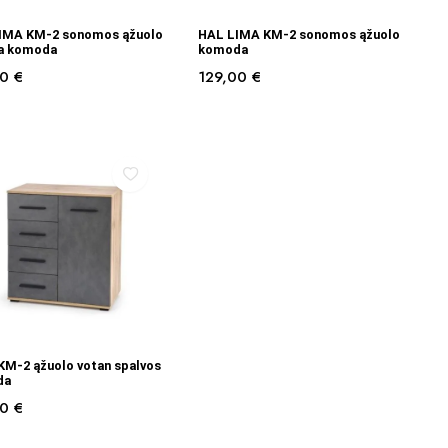
Į KREPŠELĮ
Į KREPŠELĮ
IMA KM-2 sonomos ąžuolo
HAL LIMA KM-2 sonomos ąžuolo
ta komoda
komoda
00
€
129,00
€
Į KREPŠELĮ
KM-2 ąžuolo votan spalvos
da
00
€