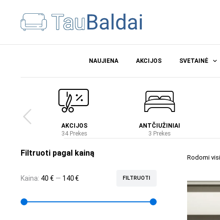
NAUJIENA
AKCIJOS
SVETAINĖ
Ė
AKCIJOS
ANTČIUŽINIAI
es
34 Prekes
3 Prekes
Filtruoti pagal kainą
Rodomi visi 
Kaina:
40 €
—
140 €
FILTRUOTI