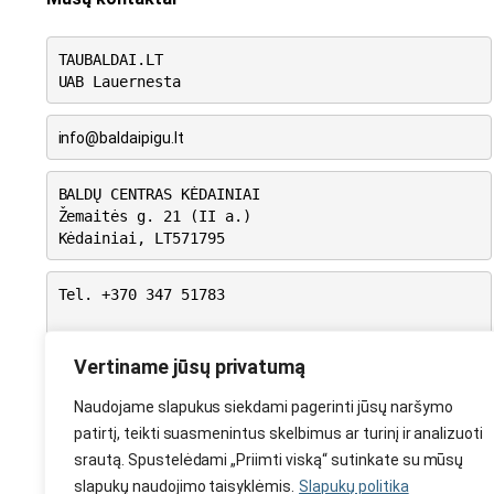
TAUBALDAI.LT
UAB Lauernesta
info@baldaipigu.lt
BALDŲ CENTRAS KĖDAINIAI
Žemaitės g. 21 (II a.)
Kėdainiai, LT571795
Tel. +370 347 51783
I-V: 10.00 – 18.00
VI: 9.00 – 15.00
Vertiname jūsų privatumą
VII: Nedirbame
Naudojame slapukus siekdami pagerinti jūsų naršymo
patirtį, teikti suasmenintus skelbimus ar turinį ir analizuoti
srautą. Spustelėdami „Priimti viską“ sutinkate su mūsų
slapukų naudojimo taisyklėmis.
Slapukų politika