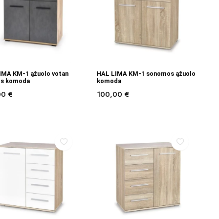
Į KREPŠELĮ
Į KREPŠELĮ
IMA KM-1 ąžuolo votan
HAL LIMA KM-1 sonomos ąžuolo
os komoda
komoda
00
€
100,00
€