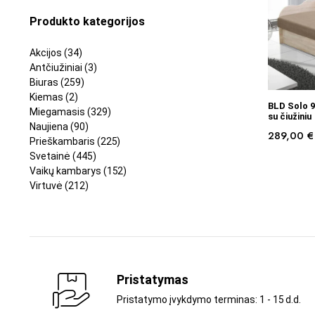
Produkto kategorijos
Akcijos
(34)
Antčiužiniai
(3)
Biuras
(259)
Kiemas
(2)
PASI
BLD Solo 9
Miegamasis
(329)
su čiužiniu
Naujiena
(90)
289,00
€
Prieškambaris
(225)
Svetainė
(445)
Vaikų kambarys
(152)
Virtuvė
(212)
Pristatymas
Pristatymo įvykdymo terminas: 1 - 15 d.d.