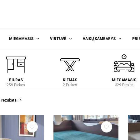
MIEGAMASIS
VIRTUVĖ
VAIKŲ KAMBARYS
PRI
BIURAS
KIEMAS
MIEGAMASIS
259 Prekes
2 Prekes
329 Prekes
rezultatai: 4