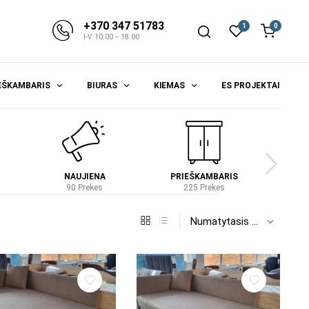
+370 347 51783
1
0
I-V: 10.00 – 18.00
EŠKAMBARIS
BIURAS
KIEMAS
ES PROJEKTAI
NAUJIENA
PRIEŠKAMBARIS
S
90 Prekes
225 Prekes
4