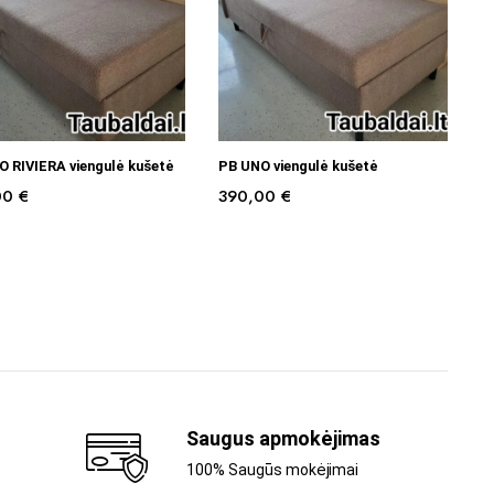
PASIRINKTI SAVYBES
Į KREPŠELĮ
 RIVIERA viengulė kušetė
PB UNO viengulė kušetė
00
€
390,00
€
Saugus apmokėjimas
100% Saugūs mokėjimai