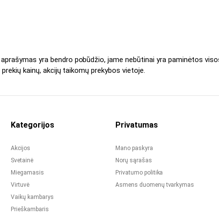
s aprašymas yra bendro pobūdžio, jame nebūtinai yra paminėtos viso
 prekių kainų, akcijų taikomų prekybos vietoje.
Kategorijos
Privatumas
Akcijos
Mano paskyra
Svetainė
Norų sąrašas
Miegamasis
Privatumo politika
Virtuvė
Asmens duomenų tvarkymas
Vaikų kambarys
Prieškambaris