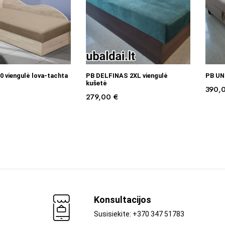
RINKTI SAVYBES
Į KREPŠELĮ
0 viengulė lova-tachta
PB DELFINAS 2XL viengulė
PB UNO
kušetė
390,
279,00
€
Konsultacijos
Susisiekite: +370 347 51783