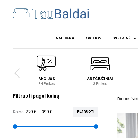
NAUJIENA
AKCIJOS
SVETAINĖ
Ė
AKCIJOS
ANTČIUŽINIAI
es
34 Prekes
3 Prekes
Filtruoti pagal kainą
Rodomi visi 
Kaina:
270 €
—
390 €
FILTRUOTI