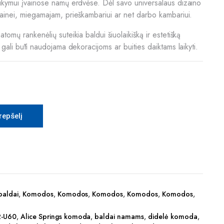
aikymui įvairiose namų erdvėse. Dėl savo universalaus dizaino
tainei, miegamajam, prieškambariui ar net darbo kambariui.
atomų rankenėlių suteikia baldui šiuolaikišką ir estetišką
ė gali būti naudojama dekoracijoms ar buities daiktams laikyti.
krepšelį
baldai
,
Komodos
,
Komodos
,
Komodos
,
Komodos
,
Komodos
,
2-U60
,
Alice Springs komoda
,
baldai namams
,
didelė komoda
,