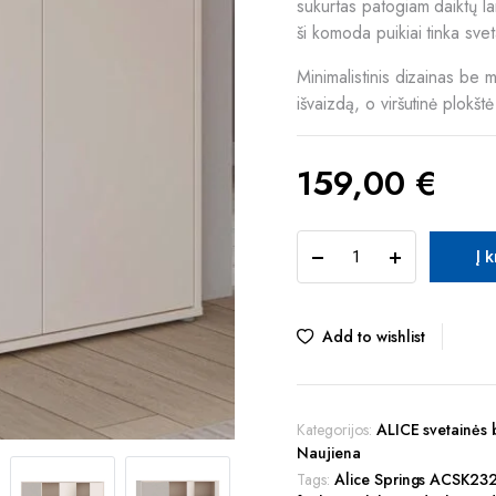
sukurtas patogiam daiktų l
ši komoda puikiai tinka sve
Minimalistinis dizainas be m
išvaizdą, o viršutinė plokšt
159,00
€
ALICE
Į 
SPRINGS
ACSK232-
U60
komoda
Add to wishlist
quantity
Kategorijos:
ALICE svetainės 
Naujiena
Tags:
Alice Springs ACSK23