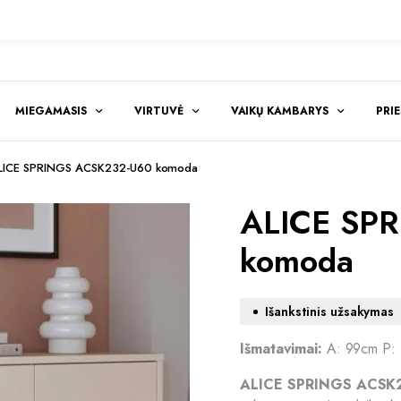
MIEGAMASIS
VIRTUVĖ
VAIKŲ KAMBARYS
PRI
LICE SPRINGS ACSK232-U60 komoda
ALICE SP
komoda
Išankstinis užsakymas
Išmatavimai:
A: 99cm P:
ALICE SPRINGS ACSK