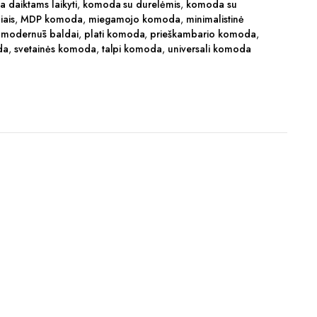
 daiktams laikyti
,
komoda su durelėmis
,
komoda su
iais
,
MDP komoda
,
miegamojo komoda
,
minimalistinė
,
modernūs baldai
,
plati komoda
,
prieškambario komoda
,
da
,
svetainės komoda
,
talpi komoda
,
universali komoda