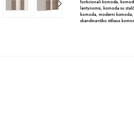
funkcionali komoda
,
komoda
lentynomis
,
komoda su stalč
komoda
,
moderni komoda
skandinaviško stiliaus komo