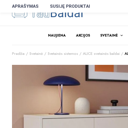
APRAŠYMAS
SUSIJĘ PRODUKTAI
NAUJIENA
AKCIJOS
SVETAINĖ
Pradžia
Svetainė
Svetainės sistemos
ALICE svetainės baldai
A