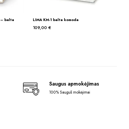
– balta
LIMA KM-1 balta komoda
Į KREPŠELĮ
109,00
€
Saugus apmokėjimas
100% Saugūs mokėjimai