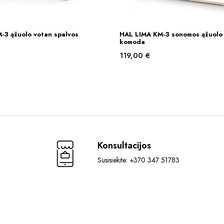
-3 ąžuolo votan spalvos
HAL LIMA KM-3 sonomos ąžuolo 
Į KREPŠELĮ
Į KREPŠELĮ
komoda
119,00
€
Konsultacijos
Susisiekite: +370 347 51783