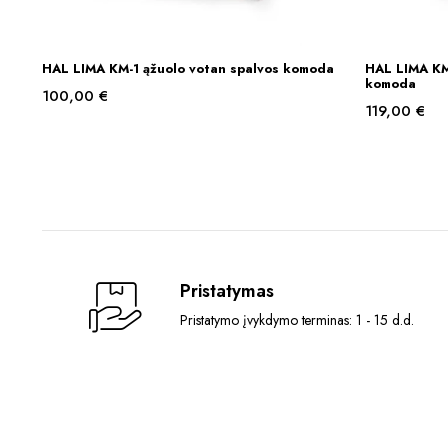
HAL LIMA KM-1 ąžuolo votan spalvos komoda
HAL LIMA KM
Į KREPŠELĮ
komoda
100,00
€
119,00
€
Pristatymas
Pristatymo įvykdymo terminas: 1 - 15 d.d.