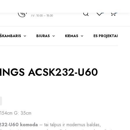
+370 347 51783
1
0
I-V: 10.00 – 18.00
EŠKAMBARIS
BIURAS
KIEMAS
ES PROJEKTAI
RINGS ACSK232-U60
 154cm G: 35cm
232-U60 komoda
– tai talpus ir modernus baldas,