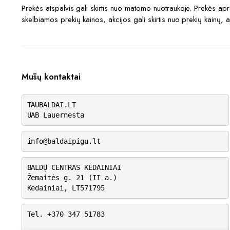
Prekės atspalvis gali skirtis nuo matomo nuotraukoje. Prekės a
skelbiamos prekių kainos, akcijos gali skirtis nuo prekių kainų, 
Mūsų kontaktai
TAUBALDAI.LT
UAB Lauernesta
info@baldaipigu.lt
BALDŲ CENTRAS KĖDAINIAI
Žemaitės g. 21 (II a.)
Kėdainiai, LT571795
Tel. +370 347 51783