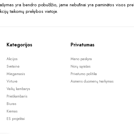
prašymas yra bendro pobūdžio, jame nebūtinai yra paminėtos visos prek
akcijų taikomų prekybos vietoje.
Kategorijos
Privatumas
Akcijos
Mano paskyra
Svetainė
Norų sąrašas
Miegamasis
Privatumo politika
Virtuvė
Asmens duomenų tvarkymas
Vaikų kambarys
Prieškambaris
Biuras
Kiemas
ES projektai