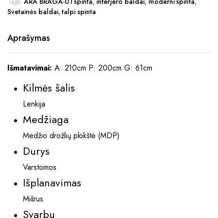
Tags:
ARA BRAGA-01 spinta
,
interjero baldai
,
moderni spinta
,
Svetainės baldai
,
talpi spinta
Aprašymas
Išmatavimai:
A: 210cm P: 200cm G: 61cm
Kilmės šalis
Lenkija
Medžiaga
Medžio drožlių plokštė (MDP)
Durys
Varstomos
Išplanavimas
Mišrus
Svarbu