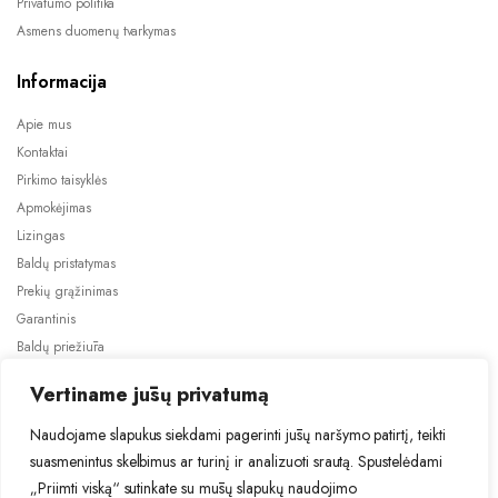
Privatumo politika
Asmens duomenų tvarkymas
Informacija
Apie mus
Kontaktai
Pirkimo taisyklės
Apmokėjimas
Lizingas
Baldų pristatymas
Prekių grąžinimas
Garantinis
Baldų priežiūra
ES projektai
Vertiname jūsų privatumą
Naudojame slapukus siekdami pagerinti jūsų naršymo patirtį, teikti
suasmenintus skelbimus ar turinį ir analizuoti srautą. Spustelėdami
„Priimti viską“ sutinkate su mūsų slapukų naudojimo