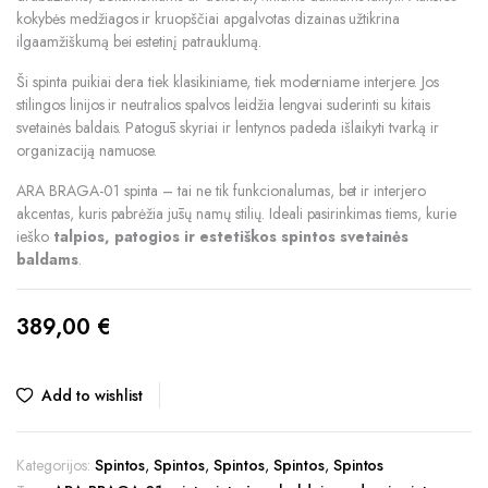
kokybės medžiagos ir kruopščiai apgalvotas dizainas užtikrina
ilgaamžiškumą bei estetinį patrauklumą.
Ši spinta puikiai dera tiek klasikiniame, tiek moderniame interjere. Jos
stilingos linijos ir neutralios spalvos leidžia lengvai suderinti su kitais
svetainės baldais. Patogūs skyriai ir lentynos padeda išlaikyti tvarką ir
organizaciją namuose.
ARA BRAGA-01 spinta – tai ne tik funkcionalumas, bet ir interjero
akcentas, kuris pabrėžia jūsų namų stilių. Ideali pasirinkimas tiems, kurie
ieško
talpios, patogios ir estetiškos spintos svetainės
baldams
.
389,00
€
Add to wishlist
Kategorijos:
Spintos
,
Spintos
,
Spintos
,
Spintos
,
Spintos