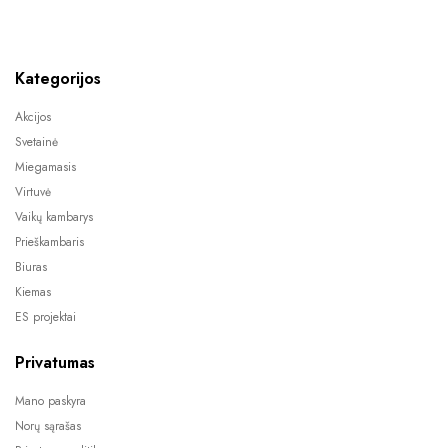
Kategorijos
Akcijos
Svetainė
Miegamasis
Virtuvė
Vaikų kambarys
Prieškambaris
Biuras
Kiemas
ES projektai
Privatumas
Mano paskyra
Norų sąrašas