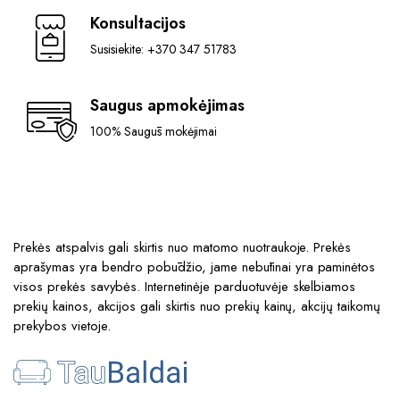
Konsultacijos
Susisiekite: +370 347 51783
Saugus apmokėjimas
100% Saugūs mokėjimai
Prekės atspalvis gali skirtis nuo matomo nuotraukoje. Prekės
aprašymas yra bendro pobūdžio, jame nebūtinai yra paminėtos
visos prekės savybės. Internetinėje parduotuvėje skelbiamos
prekių kainos, akcijos gali skirtis nuo prekių kainų, akcijų taikomų
prekybos vietoje.