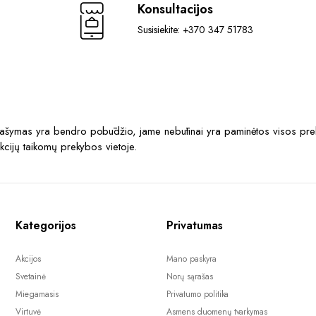
Konsultacijos
Susisiekite: +370 347 51783
prašymas yra bendro pobūdžio, jame nebūtinai yra paminėtos visos prek
akcijų taikomų prekybos vietoje.
Kategorijos
Privatumas
Akcijos
Mano paskyra
Svetainė
Norų sąrašas
Miegamasis
Privatumo politika
Virtuvė
Asmens duomenų tvarkymas