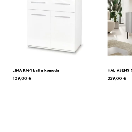
LIMA KM-1 balta komoda
HAL ASENSIO
Į KREPŠELĮ
109,00
€
239,00
€