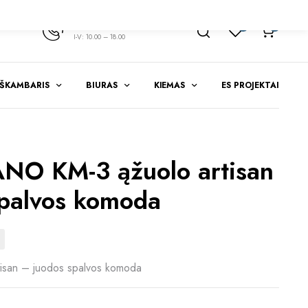
+370 347 51783
1
0
I-V: 10.00 – 18.00
EŠKAMBARIS
BIURAS
KIEMAS
ES PROJEKTAI
O KM-3 ąžuolo artisan
palvos komoda
san – juodos spalvos komoda