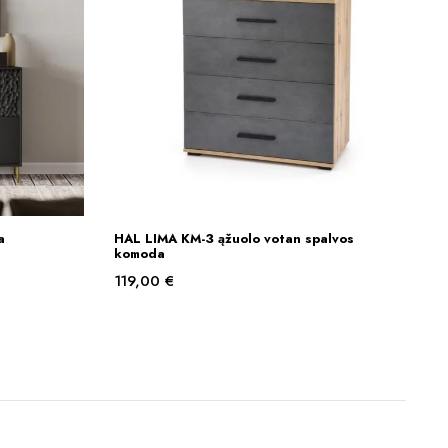
a
HAL LIMA KM-3 ąžuolo votan spalvos
Į KREPŠELĮ
komoda
119,00
€