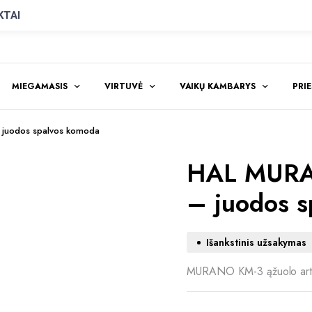
KTAI
MIEGAMASIS
VIRTUVĖ
VAIKŲ KAMBARYS
PRI
 juodos spalvos komoda
HAL MURAN
– juodos s
Išankstinis užsakymas
MURANO KM-3 ąžuolo arti