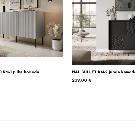
 KM-1 pilka komoda
HAL BULLET KM-2 juoda komod
Į KREPŠELĮ
Į KREPŠELĮ
239,00
€