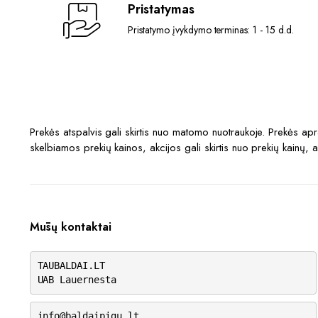
Pristatymas
Pristatymo įvykdymo terminas: 1 - 15 d.d.
Prekės atspalvis gali skirtis nuo matomo nuotraukoje. Prekės a
skelbiamos prekių kainos, akcijos gali skirtis nuo prekių kainų, 
Mūsų kontaktai
TAUBALDAI.LT
UAB Lauernesta
info@baldaipigu.lt