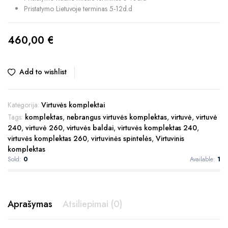
Pristatymo Lietuvoje terminas 5-12d.d
460,00
€
Add to wishlist
Kategorija:
Virtuvės komplektai
Tags:
komplektas
,
nebrangus virtuvės komplektas
,
virtuvė
,
virtuvė
240
,
virtuvė 260
,
virtuvės baldai
,
virtuvės komplektas 240
,
virtuvės komplektas 260
,
virtuvinės spintelės
,
Virtuvinis
komplektas
Sold:
0
Available:
1
Aprašymas
Atsiliepimai (0)