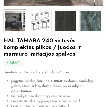
HAL TAMARA 240 virtuvės
komplektas pilkos / juodos ir
marmuro imitacijos spalvos
Liko 1
Išmatavimai:
Bendras komplekto ilgis 240 cm
Įsigytus baldus, kuriuos TURIME Kėdainių sandėlyje,
galite atsiimti kitą darbo dieną po užsakymo
patvirtinimo.
Šią prekę turime ekspozicijoje Kėdainiuose
Galėsite atsiimkite šią prekę Kėdainiuose po 1 d.d
Pristatymo Kauno mieste terminas 5-10d.d