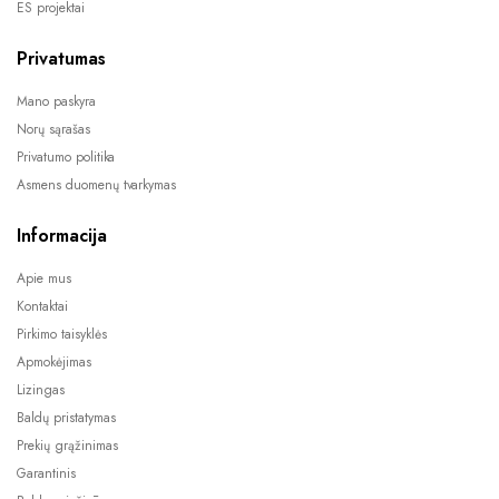
ES projektai
Privatumas
Mano paskyra
Norų sąrašas
Privatumo politika
Asmens duomenų tvarkymas
Informacija
Apie mus
Kontaktai
Pirkimo taisyklės
Apmokėjimas
Lizingas
Baldų pristatymas
Prekių grąžinimas
Garantinis