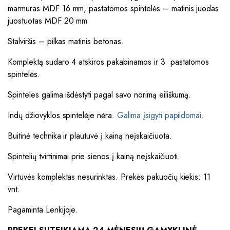
marmuras MDF 16 mm, pastatomos spintelės – matinis juodas
juostuotas MDF 20 mm
Stalviršis – pilkas matinis betonas.
Komplektą sudaro 4 atskiros pakabinamos ir 3 pastatomos
spintelės.
Spinteles galima išdėstyti pagal savo norimą eiliškumą.
Indų džiovyklos spintelėje nėra.
Galima įsigyti papildomai.
Buitinė technika ir plautuvė į kainą neįskaičiuota.
Spintelių tvirtinimai prie sienos į kainą neįskaičiuoti.
Virtuvės komplektas nesurinktas. Prekės pakuočių kiekis: 11
vnt.
Pagaminta Lenkijoje.