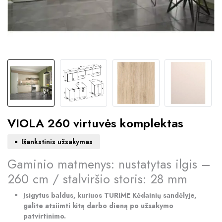
VIOLA 260 virtuvės komplektas
Išankstinis užsakymas
Gaminio matmenys: nustatytas ilgis –
260 cm / stalviršio storis: 28 mm
Įsigytus baldus, kuriuos TURIME Kėdainių sandėlyje,
galite atsiimti kitą darbo dieną po užsakymo
patvirtinimo.