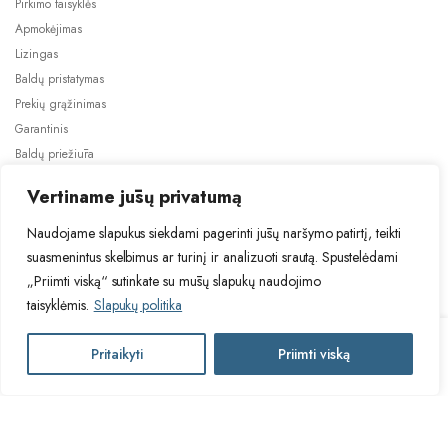
Pirkimo taisyklės
Apmokėjimas
Lizingas
Baldų pristatymas
Prekių grąžinimas
Garantinis
Baldų priežiūra
ES projektai
Vertiname jūsų privatumą
Naudojame slapukus siekdami pagerinti jūsų naršymo patirtį, teikti
suasmenintus skelbimus ar turinį ir analizuoti srautą. Spustelėdami
„Priimti viską“ sutinkate su mūsų slapukų naudojimo
taisyklėmis.
Slapukų politika
2024 © Visos teisės saugomos. Be TauBaldai.lt sutikimo draudžiama
kopijuoti ir platinti svetainėje esančią informaciją.
VIOLA
Pritaikyti
Priimti viską
Į krepšelį
Asmens duomenų tvarkymas
Privatumo politika
260
virtuvės
komplektas
VIOLA
quantity
Į krepšelį
260