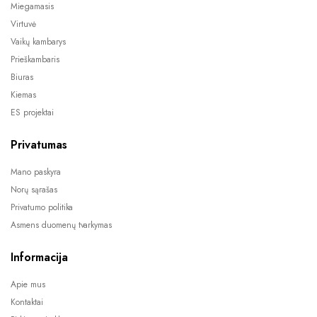
Miegamasis
Virtuvė
Vaikų kambarys
Prieškambaris
Biuras
Kiemas
ES projektai
Privatumas
Mano paskyra
Norų sąrašas
Privatumo politika
Asmens duomenų tvarkymas
Informacija
Apie mus
Kontaktai