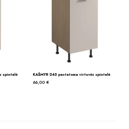
 spintelė
KAŠMYR D45 pastatoma virtuvės spintelė
Į KREPŠELĮ
66,00
€