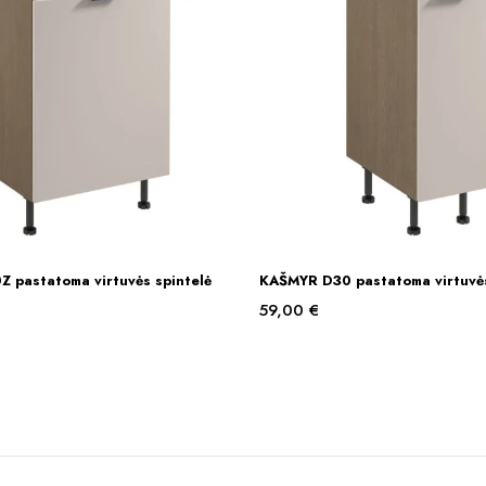
 pastatoma virtuvės spintelė
KAŠMYR D30 pastatoma virtuvės
Į KREPŠELĮ
Į KREPŠELĮ
59,00
€