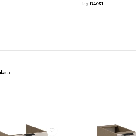
Tag:
D40S1
nalumą.