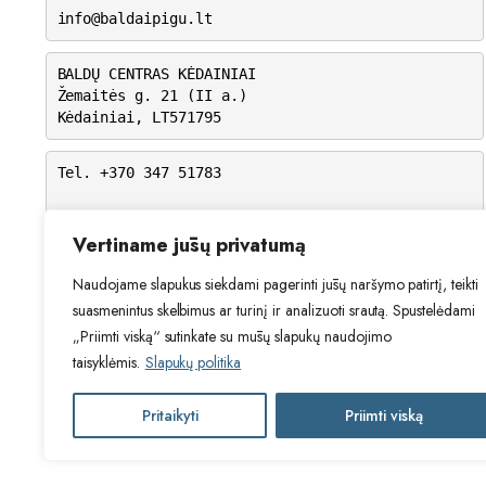
info@baldaipigu.lt
BALDŲ CENTRAS KĖDAINIAI
Žemaitės g. 21 (II a.)
Kėdainiai, LT571795
Tel. +370 347 51783
I-V: 10.00 – 18.00
VI: 9.00 – 15.00
Vertiname jūsų privatumą
VII: Nedirbame
Naudojame slapukus siekdami pagerinti jūsų naršymo patirtį, teikti
suasmenintus skelbimus ar turinį ir analizuoti srautą. Spustelėdami
„Priimti viską“ sutinkate su mūsų slapukų naudojimo
taisyklėmis.
Slapukų politika
Pritaikyti
Priimti viską
2024 © Visos teisės saugomos. Be Ta