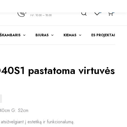
+370 347 51783
1
0
I-V: 10.00 – 18.00
EŠKAMBARIS
BIURAS
KIEMAS
ES PROJEKTAI
0S1 pastatoma virtuvės
 40cm G: 52cm
i atsižvelgiant į estetiką ir funkcionalumą.