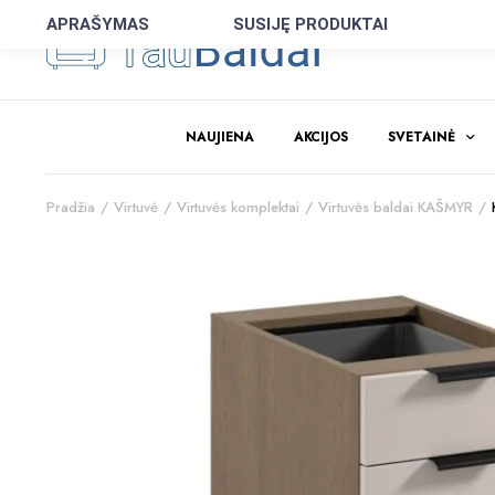
APRAŠYMAS
SUSIJĘ PRODUKTAI
NAUJIENA
AKCIJOS
SVETAINĖ
Pradžia
Virtuvė
Virtuvės komplektai
Virtuvės baldai KAŠMYR