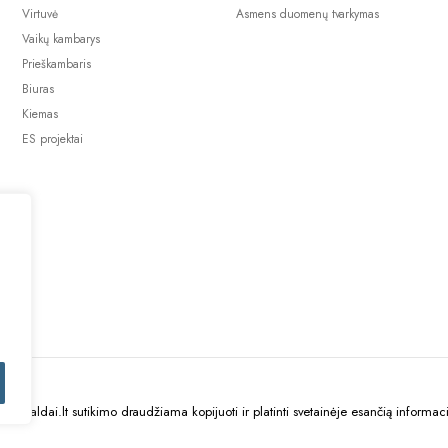
Virtuvė
Asmens duomenų tvarkymas
Vaikų kambarys
Prieškambaris
Biuras
Kiemas
ES projektai
uBaldai.lt sutikimo draudžiama kopijuoti ir platinti svetainėje esančią informaci