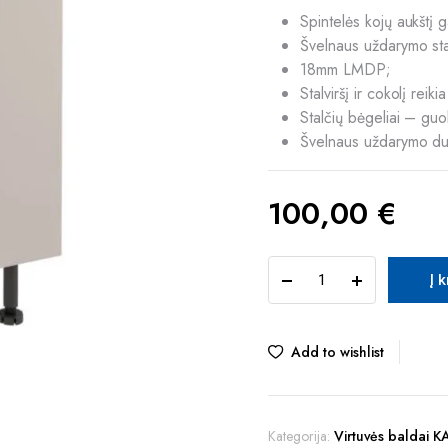
Spintelės kojų aukštį 
Švelnaus uždarymo st
18mm LMDP;
Stalviršį ir cokolį reikia
Stalčių bėgeliai – g
uol
Švelnaus uždarymo d
100,00
€
KAŠMYR
Į 
D40S1
pastatoma
virtuvės
spintelė
Add to wishlist
quantity
Kategorija:
Virtuvės baldai 