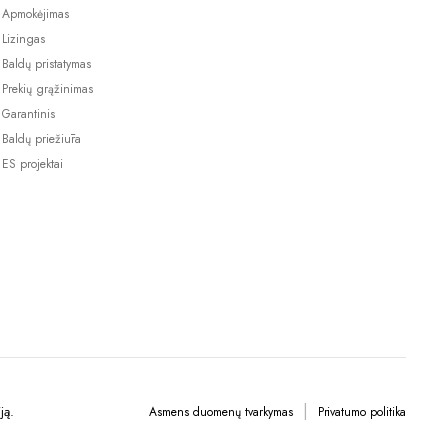
Apmokėjimas
Lizingas
Baldų pristatymas
Prekių grąžinimas
Garantinis
Baldų priežiūra
ES projektai
ją.
Asmens duomenų tvarkymas
Privatumo politika