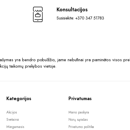
Konsultacijos
Susisiekite: +370 347 51783
prašymas yra bendro pobūdžio, jame nebūtinai yra paminėtos visos prek
akcijų taikomų prekybos vietoje.
Kategorijos
Privatumas
Akcijos
Mano paskyra
Svetainė
Norų sąrašas
Miegamasis
Privatumo politika