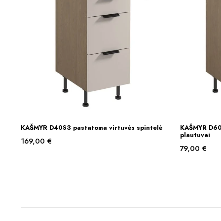
KAŠMYR D40S3 pastatoma virtuvės spintelė
KAŠMYR D60Z
Į KREPŠELĮ
plautuvei
169,00
€
79,00
€