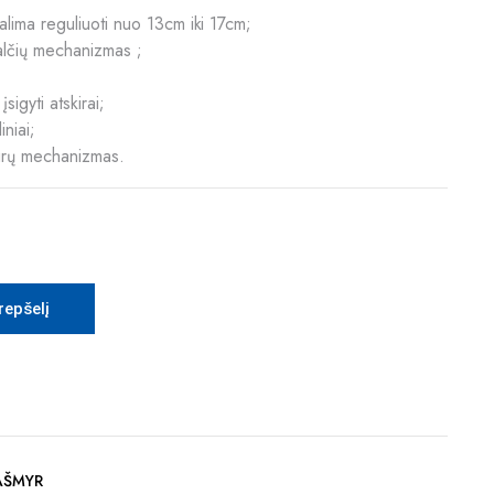
galima reguliuoti nuo 13cm iki 17cm;
alčių mechanizmas ;
 įsigyti atskirai;
iniai;
urų mechanizmas.
krepšelį
KAŠMYR