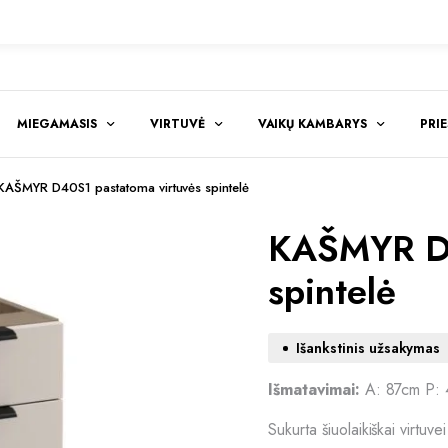
MIEGAMASIS
VIRTUVĖ
VAIKŲ KAMBARYS
PRI
KAŠMYR D40S1 pastatoma virtuvės spintelė
KAŠMYR D4
spintelė
Išankstinis užsakymas
Išmatavimai:
A: 87cm P:
Sukurta šiuolaikiškai virtuve