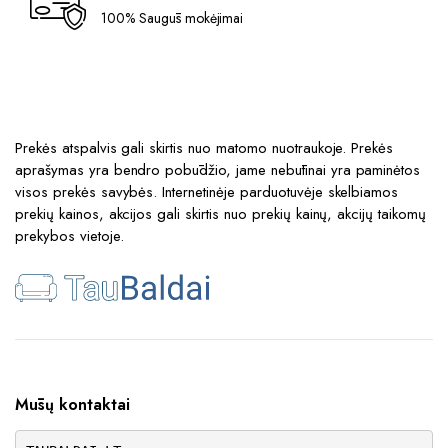
100% Saugūs mokėjimai
Prekės atspalvis gali skirtis nuo matomo nuotraukoje. Prekės
aprašymas yra bendro pobūdžio, jame nebūtinai yra paminėtos
visos prekės savybės. Internetinėje parduotuvėje skelbiamos
prekių kainos, akcijos gali skirtis nuo prekių kainų, akcijų taikomų
prekybos vietoje.
Mūsų kontaktai