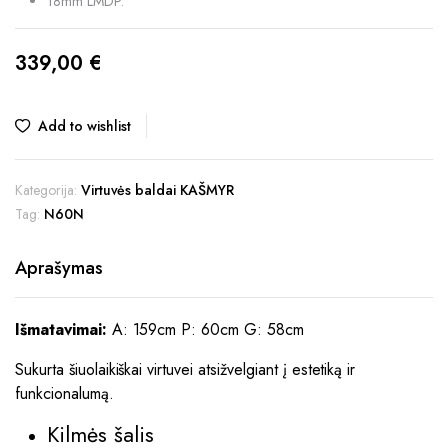
18mm LMDP.
339,00
€
Add to wishlist
Kategorija:
Virtuvės baldai KAŠMYR
Tag:
N60N
Aprašymas
Išmatavimai:
A: 159cm P: 60cm G: 58cm
Sukurta šiuolaikiškai virtuvei atsižvelgiant į estetiką ir
funkcionalumą.
Kilmės šalis