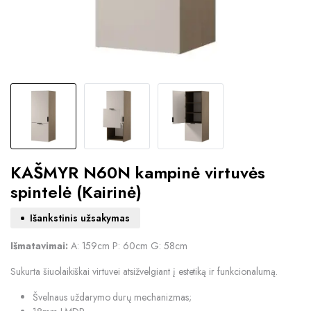
KAŠMYR N60N kampinė virtuvės
spintelė (Kairinė)
Išankstinis užsakymas
Išmatavimai:
A: 159cm P: 60cm G: 58cm
Sukurta šiuolaikiškai virtuvei atsižvelgiant į estetiką ir funkcionalumą.
Švelnaus uždarymo durų mechanizmas;