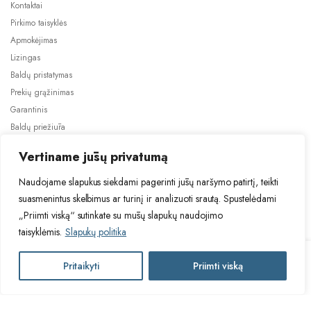
Kontaktai
Pirkimo taisyklės
Apmokėjimas
Lizingas
Baldų pristatymas
Prekių grąžinimas
Garantinis
Baldų priežiūra
ES projektai
Vertiname jūsų privatumą
Naudojame slapukus siekdami pagerinti jūsų naršymo patirtį, teikti
suasmenintus skelbimus ar turinį ir analizuoti srautą. Spustelėdami
„Priimti viską“ sutinkate su mūsų slapukų naudojimo
taisyklėmis.
Slapukų politika
2024 © Visos teisės saugomos. Be TauBaldai.lt sutikimo draudžiama
kopijuoti ir platinti svetainėje esančią informaciją.
KAŠMYR
Pritaikyti
Priimti viską
Į krepšelį
Asmens duomenų tvarkymas
Privatumo politika
N60N
kampinė
virtuvės
KAŠMYR