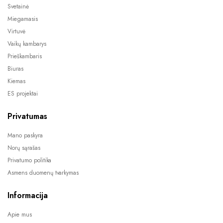
Svetainė
Miegamasis
Virtuvė
Vaikų kambarys
Prieškambaris
Biuras
Kiemas
ES projektai
Privatumas
Mano paskyra
Norų sąrašas
Privatumo politika
Asmens duomenų tvarkymas
Informacija
Apie mus