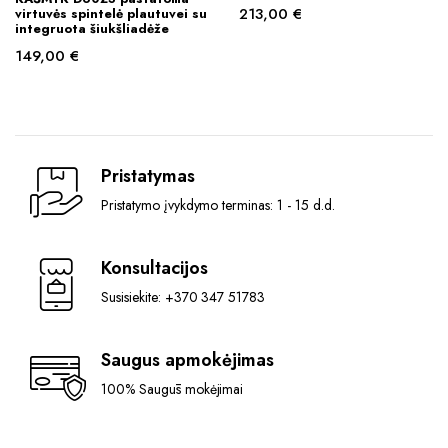
213,00
€
virtuvės spintelė plautuvei su
integruota šiukšliadėže
149,00
€
Pristatymas
Pristatymo įvykdymo terminas: 1 - 15 d.d.
Konsultacijos
Susisiekite: +370 347 51783
Saugus apmokėjimas
100% Saugūs mokėjimai