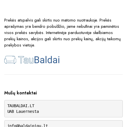
Prekės atspalvis gali skirtis nuo matomo nuotraukoje. Prekės
aprašymas yra bendro pobūdžio, jame nebūtinai yra paminėtos
visos prekės savybės. Internetinėje parduotuvėje skelbiamos
prekių kainos, akcijos gali skirtis nuo prekių kainų, akcijų taikomų
prekybos vietoje.
Mūsų kontaktai
TAUBALDAI.LT
UAB Lauernesta
info@baldaipigu.lt