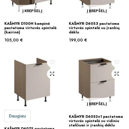
Į KREPŠELĮ
Į KREPŠELĮ
KAŠMYR D100N kampinė
KAŠMYR D60S3 pastatoma
pastatoma virtuvės spintelė
virtuvės spintelė su įrankių
(kairinė)
dėklu
105,00
€
199,00
€
Į KREPŠELĮ
Daugiau
KAŠMYR D60S2+1 pastatoma
virtuvės spintelė su vidiniu
stalčiumi ir įrankių dėklu
KAŠMYR D60ZS pastatoma