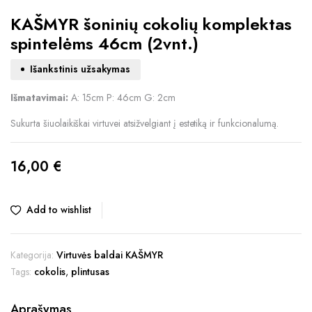
KAŠMYR šoninių cokolių komplektas
spintelėms 46cm (2vnt.)
Išankstinis užsakymas
Išmatavimai:
A: 15cm P: 46cm G: 2cm
Sukurta šiuolaikiškai virtuvei atsižvelgiant į estetiką ir funkcionalumą.
16,00
€
Add to wishlist
Kategorija:
Virtuvės baldai KAŠMYR
Tags:
cokolis
,
plintusas
Aprašymas