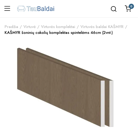
0
Pradžia
Virtuvė
Virtuvės komplektai
Virtuvės baldai KAŠMYR
KAŠMYR šoninių cokolių komplektas spintelėms 46cm (2vnt.)