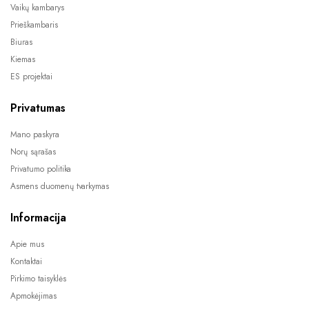
Vaikų kambarys
Prieškambaris
Biuras
Kiemas
ES projektai
Privatumas
Mano paskyra
Norų sąrašas
Privatumo politika
Asmens duomenų tvarkymas
Informacija
Apie mus
Kontaktai
Pirkimo taisyklės
Apmokėjimas