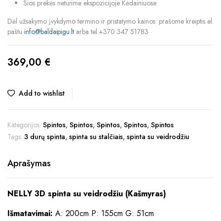
Šios prekės neturime ekspozicijoje Kėdainiuose
Dėl užsakymo įvykdymo termino ir pristatymo kainos prašome kreiptis el.
paštu
info@baldaipigu.lt
arba tel.+370 347 51783
369,00
€
Add to wishlist
Kategorijos:
Spintos
,
Spintos
,
Spintos
,
Spintos
,
Spintos
Tags:
3 durų spinta
,
spinta su stalčiais
,
spinta su veidrodžiu
Aprašymas
NELLY 3D spinta su veidrodžiu (Kašmyras)
Išmatavimai:
A: 200cm P: 155cm G: 51cm