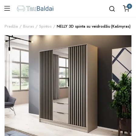
0
Pradžia
Biuras
Spintos
NELLY 3D spinta su veidrodžiu (Kašmyras)