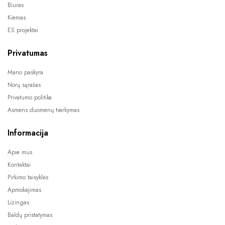
Biuras
Kiemas
ES projektai
Privatumas
Mano paskyra
Norų sąrašas
Privatumo politika
Asmens duomenų tvarkymas
Informacija
Apie mus
Kontaktai
Pirkimo taisyklės
Apmokėjimas
Lizingas
Baldų pristatymas