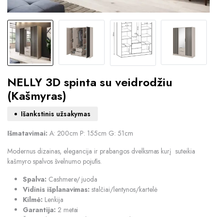
NELLY 3D spinta su veidrodžiu
(Kašmyras)
Išankstinis užsakymas
Išmatavimai:
A: 200cm P: 155cm G: 51cm
Modernus dizainas, elegancija ir prabangos dvelksmas kurį suteikia
kašmyro spalvos švelnumo pojūtis.
Spalva:
Cashmere/ juoda
Vidinis išplanavimas:
stalčiai/lentynos/kartelė
Kilmė:
Lenkija
Garantija:
2 metai