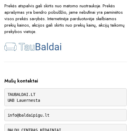
Prekės atspalvis gali skirtis nuo matomo nuotraukoje. Prekės
aprašymas yra bendro pobūdžio, jame nebūtinai yra paminėtos
visos prekės savybės. Internetinėje parduotuvėje skelbiamos
prekių kainos, akcijos gali skirtis nuo prekių kainų, akcijų taikomų
prekybos vietoje.
Mūsų kontaktai
TAUBALDAI.LT
UAB Lauernesta
info@baldaipigu.lt
BALDŲ CENTRAS KĖDAINIAI