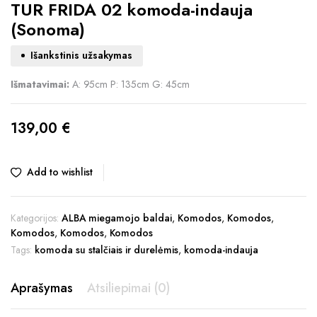
TUR FRIDA 02 komoda-indauja
(Sonoma)
Išankstinis užsakymas
Išmatavimai:
A: 95cm P: 135cm G: 45cm
139,00
€
Add to wishlist
Kategorijos:
ALBA miegamojo baldai
,
Komodos
,
Komodos
,
Komodos
,
Komodos
,
Komodos
Tags:
komoda su stalčiais ir durelėmis
,
komoda-indauja
Aprašymas
Atsiliepimai (0)