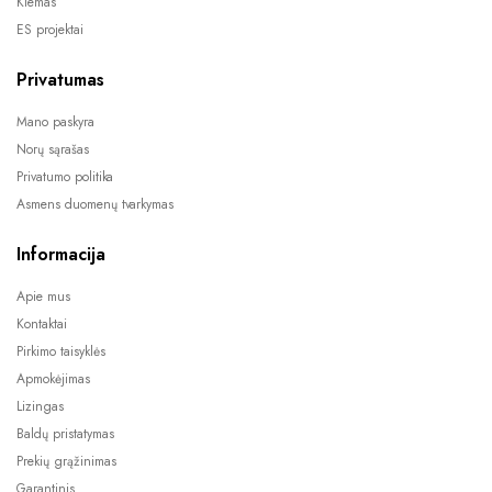
Kiemas
ES projektai
Privatumas
Mano paskyra
Norų sąrašas
Privatumo politika
Asmens duomenų tvarkymas
Informacija
Apie mus
Kontaktai
Pirkimo taisyklės
Apmokėjimas
Lizingas
Baldų pristatymas
Prekių grąžinimas
Garantinis