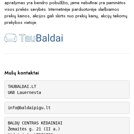
aprašymas yra bendro pobūdžio, jame nebūtinai yra paminėtos
visos prekės savybės. Internetinėje parduotuvėje skelbiamos
prekių kainos, akcijos gali skirtis nuo prekių kainų, akcijų taikomų
prekybos vietoje.
Mūsų kontaktai
TAUBALDAI.LT
UAB Lauernesta
info@baldaipigu.lt
BALDŲ CENTRAS KĖDAINIAI
Žemaitės g. 21 (II a.)