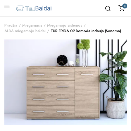
0
Pradžia
Miegamasis
Miegamojo sistemos
ALBA miegamojo baldai
TUR FRIDA 02 komoda-indauja (Sonoma)