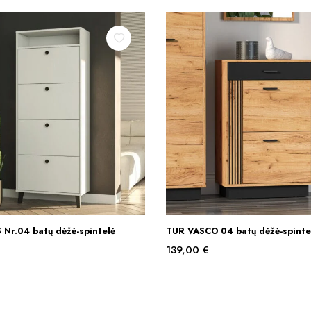
Nr.04 batų dėžė-spintelė
TUR VASCO 04 batų dėžė-spinte
Į KREPŠELĮ
Į KREPŠELĮ
139,00
€