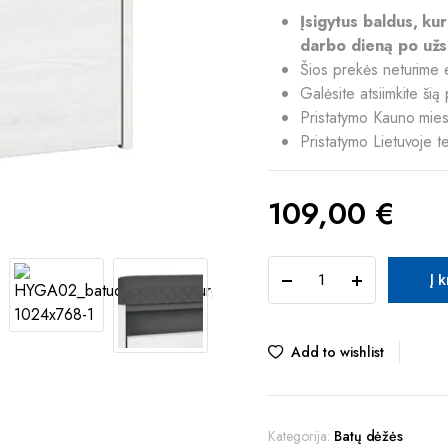
Įsigytus baldus, ku
darbo dieną po užs
Šios prekės neturime 
Galėsite atsiimkite š
Pristatymo Kauno mies
Pristatymo Lietuvoje t
109,00
€
TUR
Į 
HYGA
02
batų
dėžė-
Add to wishlist
minkštasuolis
quantity
Kategorija:
Batų dėžės