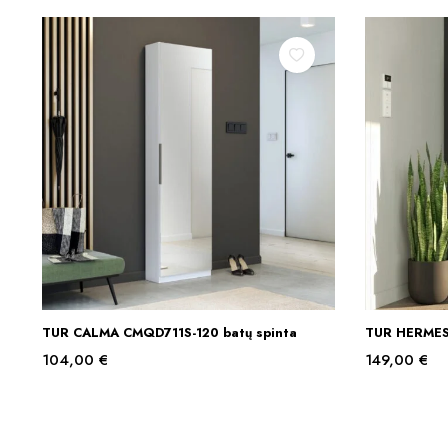
TUR CALMA CMQD711S-120 batų spinta
TUR HERMES 
Į KREPŠELĮ
104,00
€
149,00
€