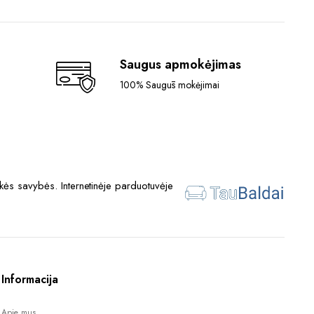
Saugus apmokėjimas
100% Saugūs mokėjimai
ės savybės. Internetinėje parduotuvėje
Informacija
Apie mus