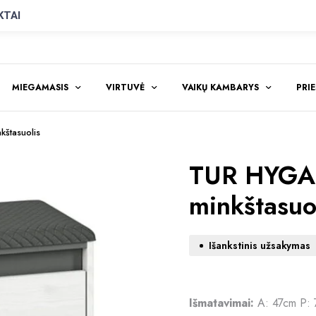
KTAI
MIEGAMASIS
VIRTUVĖ
VAIKŲ KAMBARYS
PRI
štasuolis
TUR HYGA 
minkštasuo
Išankstinis užsakymas
Išmatavimai:
A: 47cm P: