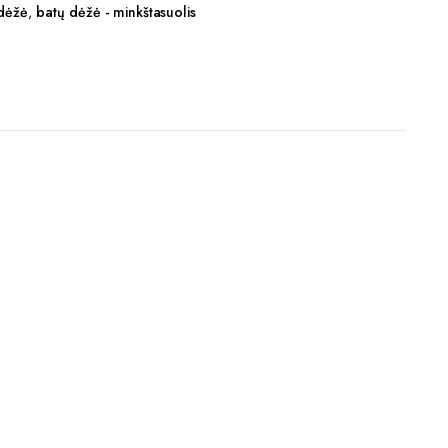
dėžė
,
batų dėžė - minkštasuolis