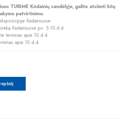
riuos TURIME Kėdainių sandėlyje, galite atsiimti kitą
akymo patvirtinimo.
ekspozicijoje Kėdainiuose
ią prekę Kėdainiuose po 5-10 d.d.
te terminas apie 10 d.d.
erminas apie 10 d.d.
krepšelį