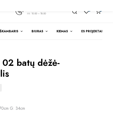
+370 347 51783
1
0
I-V: 10.00 – 18.00
EŠKAMBARIS
BIURAS
KIEMAS
ES PROJEKTAI
02 batų dėžė-
lis
 70cm G: 34cm