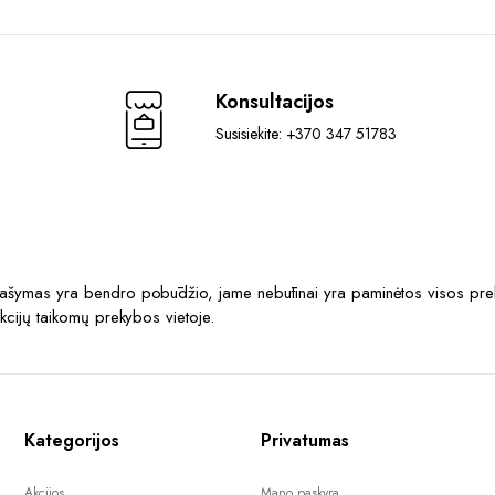
Konsultacijos
Susisiekite: +370 347 51783
prašymas yra bendro pobūdžio, jame nebūtinai yra paminėtos visos prek
akcijų taikomų prekybos vietoje.
Kategorijos
Privatumas
Akcijos
Mano paskyra