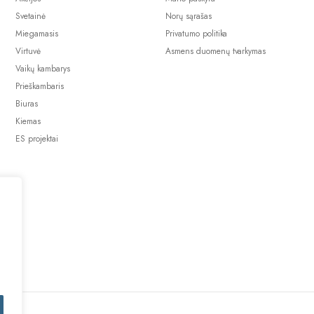
Svetainė
Norų sąrašas
Miegamasis
Privatumo politika
Virtuvė
Asmens duomenų tvarkymas
Vaikų kambarys
Prieškambaris
Biuras
Kiemas
ES projektai