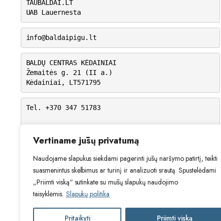
TAUBALDAI.LT
UAB Lauernesta
info@baldaipigu.lt
BALDŲ CENTRAS KĖDAINIAI
Žemaitės g. 21 (II a.)
Kėdainiai, LT571795
Tel. +370 347 51783
I-V: 10.00 – 18.00
VI: 9.00 – 15.00
Vertiname jūsų privatumą
VII: Nedirbame
Naudojame slapukus siekdami pagerinti jūsų naršymo patirtį, teikti
suasmenintus skelbimus ar turinį ir analizuoti srautą. Spustelėdami
„Priimti viską“ sutinkate su mūsų slapukų naudojimo
taisyklėmis.
Slapukų politika
Pritaikyti
Priimti viską