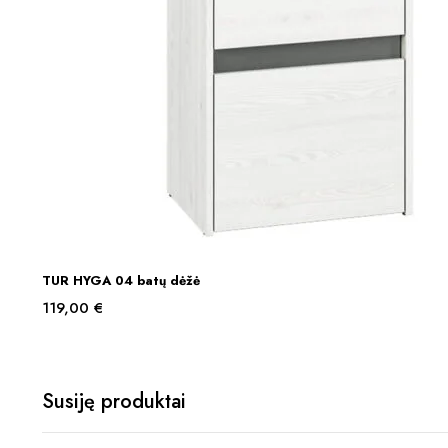
TUR HYGA 04 batų dėžė
Į KREPŠELĮ
119,00
€
Susiję produktai