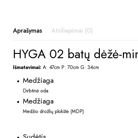
Aprašymas
Atsiliepimai (0)
HYGA 02 batų dėžė-min
Išmatavimai:
A: 47cm P: 70cm G: 34cm
Medžiaga
Dirbtinė oda
Medžiaga
Medžio drožlių plokštė (MDP)
Sudėtis