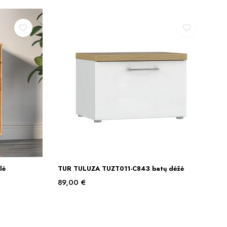
lė
TUR TULUZA TUZT011-C843 batų dėžė
Į KREPŠELĮ
89,00
€