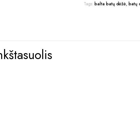
Tags:
balta batų dėžė
,
batų 
kštasuolis