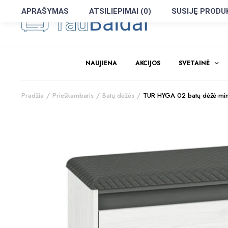
APRAŠYMAS
ATSILIEPIMAI (0)
SUSIJĘ PRODU
NAUJIENA
AKCIJOS
SVETAINĖ
Pradžia
Prieškambaris
Batų dėžės
TUR HYGA 02 batų dėžė-mink