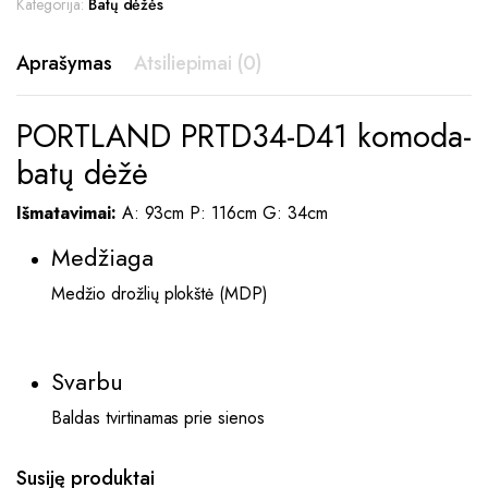
Kategorija:
Batų dėžės
Aprašymas
Atsiliepimai (0)
PORTLAND PRTD34-D41 komoda-
batų dėžė
Išmatavimai:
A: 93cm P: 116cm G: 34cm
Medžiaga
Medžio drožlių plokštė (MDP)
Svarbu
Baldas tvirtinamas prie sienos
Susiję produktai