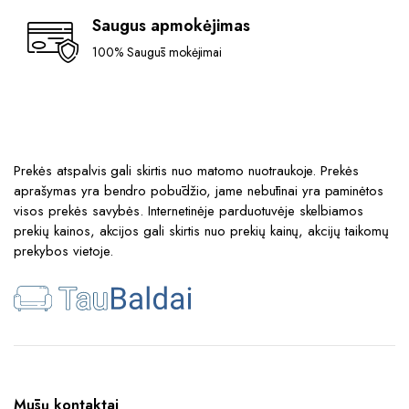
Saugus apmokėjimas
100% Saugūs mokėjimai
Prekės atspalvis gali skirtis nuo matomo nuotraukoje. Prekės
aprašymas yra bendro pobūdžio, jame nebūtinai yra paminėtos
visos prekės savybės. Internetinėje parduotuvėje skelbiamos
prekių kainos, akcijos gali skirtis nuo prekių kainų, akcijų taikomų
prekybos vietoje.
Mūsų kontaktai