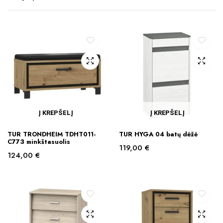
Į KREPŠELĮ
Į KREPŠELĮ
TUR TRONDHEIM TDHT011-
TUR HYGA 04 batų dėžė
C773 minkštasuolis
119,00
€
124,00
€