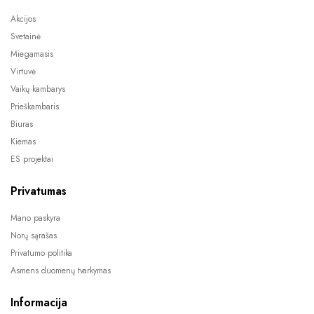
Akcijos
Svetainė
Miegamasis
Virtuvė
Vaikų kambarys
Prieškambaris
Biuras
Kiemas
ES projektai
Privatumas
Mano paskyra
Norų sąrašas
Privatumo politika
Asmens duomenų tvarkymas
Informacija