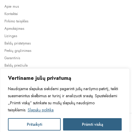
Apie mus
Kontaktai
Pirkimo taisyklės
Apmokėjimas
Lizingas
Baldų pristatymas
Prekių grąžinimas
Garantinis
Baldų priežiūra
ES projektai
Vertiname jūsų privatumą
Naudojame slapukus siekdami pagerinti jūsų naršymo patirtį, teikti
suasmenintus skelbimus ar turinį ir analizuoti srautą. Spustelėdami
„Priimti viską“ sutinkate su mūsų slapukų naudojimo
taisyklėmis.
Slapukų politika
2024 © Visos teisės saugomos. Be TauBaldai.lt sutikimo draudžiama
kopijuoti ir platinti svetainėje esančią informaciją.
TUR
Pritaikyti
Priimti viską
Į krepšelį
Asmens duomenų tvarkymas
Privatumo politika
PORTLAND