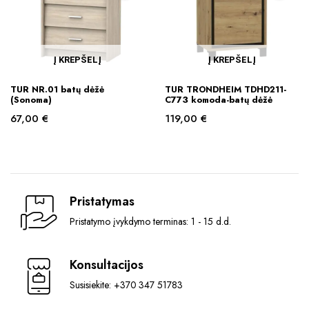
Į KREPŠELĮ
Į KREPŠELĮ
TUR NR.01 batų dėžė
TUR TRONDHEIM TDHD211-
(Sonoma)
C773 komoda-batų dėžė
67,00
€
119,00
€
Pristatymas
Pristatymo įvykdymo terminas: 1 - 15 d.d.
Konsultacijos
Susisiekite: +370 347 51783