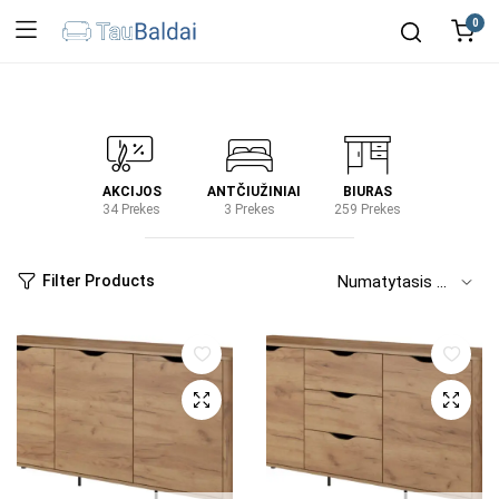
0
IRTUVĖ
AKCIJOS
ANTČIUŽINIAI
BIURAS
KIEM
2 Prekes
34 Prekes
3 Prekes
259 Prekes
2 Prek
Filter Products