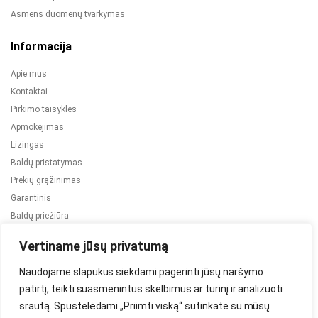
Asmens duomenų tvarkymas
Informacija
Apie mus
Kontaktai
Pirkimo taisyklės
Apmokėjimas
Lizingas
Baldų pristatymas
Prekių grąžinimas
Garantinis
Baldų priežiūra
ES projektai
Vertiname jūsų privatumą
Naudojame slapukus siekdami pagerinti jūsų naršymo
patirtį, teikti suasmenintus skelbimus ar turinį ir analizuoti
srautą. Spustelėdami „Priimti viską“ sutinkate su mūsų