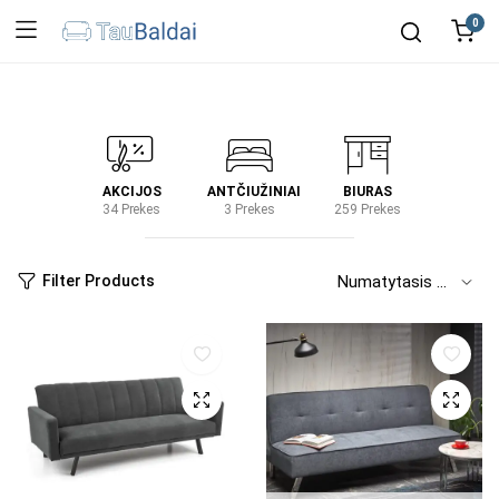
0
IRTUVĖ
AKCIJOS
ANTČIUŽINIAI
BIURAS
KIEM
2 Prekes
34 Prekes
3 Prekes
259 Prekes
2 Prek
Filter Products