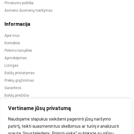
Privatumo politika
Asmens duomenų tvarkymas
Informacija
Apie mus
Kontaktai
Pirkimo taisyklės
Apmokėjimas
Lizingas
Baldų pristatymas
Prekių grąžinimas
Garantinis
Baldų priežiūra
ES projektai
Vertiname jūsų privatumą
Naudojame slapukus siekdami pagerinti jūsų naršymo
patirtį, teikti suasmenintus skelbimus ar turinį ir analizuoti
srautą. Spustelėdami „Priimti viską“ sutinkate su mūsų