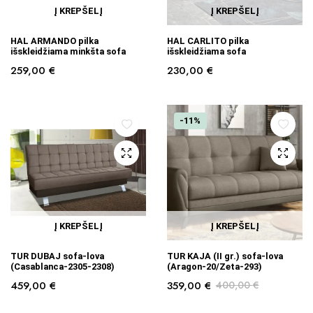
Į KREPŠELĮ
Į KREPŠELĮ
HAL ARMANDO pilka
HAL CARLITO pilka
išskleidžiama minkšta sofa
išskleidžiama sofa
259,00
€
230,00
€
-11%
Į KREPŠELĮ
Į KREPŠELĮ
TUR DUBAJ sofa-lova
TUR KAJA (II gr.) sofa-lova
(Casablanca-2305-2308)
(Aragon-20/Zeta-293)
459,00
€
359,00
€
400,00
€