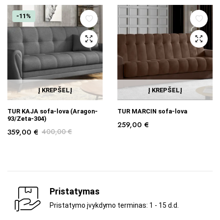
-11%
Į KREPŠELĮ
Į KREPŠELĮ
TUR KAJA sofa-lova (Aragon-
TUR MARCIN sofa-lova
93/Zeta-304)
259,00
€
359,00
€
400,00
€
Pristatymas
Pristatymo įvykdymo terminas: 1 - 15 d.d.