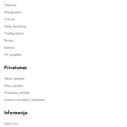
Svetainė
Miegamasis
Virtuvė
Vaikų kambarys
Prieškambaris
Biuras
Kiemas
ES projektai
Privatumas
Mano paskyra
Norų sąrašas
Privatumo politika
Asmens duomenų tvarkymas
Informacija
Apie mus