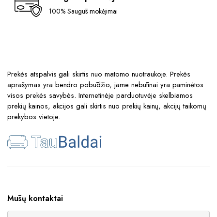
100% Saugūs mokėjimai
Prekės atspalvis gali skirtis nuo matomo nuotraukoje. Prekės
aprašymas yra bendro pobūdžio, jame nebūtinai yra paminėtos
visos prekės savybės. Internetinėje parduotuvėje skelbiamos
prekių kainos, akcijos gali skirtis nuo prekių kainų, akcijų taikomų
prekybos vietoje.
Mūsų kontaktai