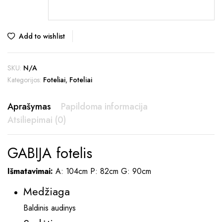
was:
is:
270,00 €.
259,00 €.
Add to wishlist
SKU:
N/A
Kategorijos:
Foteliai
,
Foteliai
Aprašymas
Papildoma informacija
Atsiliepimai (0)
GABIJA fotelis
Išmatavimai:
A: 104cm P: 82cm G: 90cm
Medžiaga
Baldinis audinys