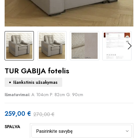
TUR GABIJA fotelis
Išankstinis užsakymas
Išmatavimai:
A: 104cm P: 82cm G: 90cm
259,00
€
270,00
€
Original
Current
SPALVA
price
price