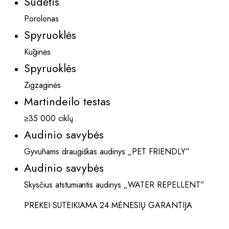
Sudėtis
Porolonas
Spyruoklės
Kūginės
Spyruoklės
Zigzaginės
Martindeilo testas
≥35 000 ciklų
Audinio savybės
Gyvūnams draugiškas audinys „PET FRIENDLY”
Audinio savybės
Skysčius atstumiantis audinys „WATER REPELLENT”
PREKEI SUTEIKIAMA 24 MĖNESIŲ GARANTIJA