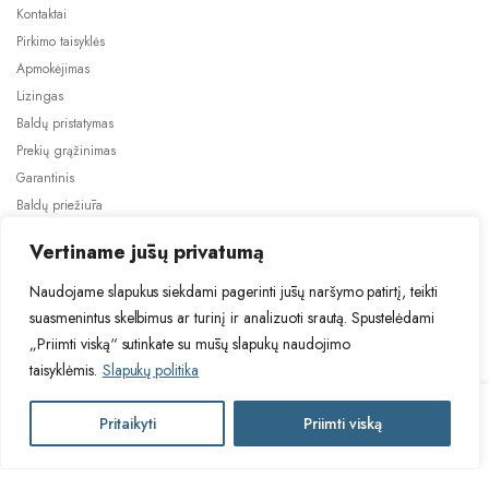
Kontaktai
Pirkimo taisyklės
Apmokėjimas
Lizingas
Baldų pristatymas
Prekių grąžinimas
Garantinis
Baldų priežiūra
ES projektai
Vertiname jūsų privatumą
Naudojame slapukus siekdami pagerinti jūsų naršymo patirtį, teikti
suasmenintus skelbimus ar turinį ir analizuoti srautą. Spustelėdami
„Priimti viską“ sutinkate su mūsų slapukų naudojimo
taisyklėmis.
Slapukų politika
2024 © Visos teisės saugomos. Be TauBaldai.lt sutikimo draudžiama
kopijuoti ir platinti svetainėje esančią informaciją.
TUR
Pritaikyti
Priimti viską
Į krepšelį
Asmens duomenų tvarkymas
Privatumo politika
GABIJA
fotelis
quantity