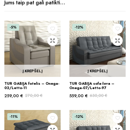
Jums taip pat gali patikti…
-5%
-12%
Į KREPŠELĮ
Į KREPŠELĮ
TUR GABIJA fotelis – Onega-
TUR GABIJA sofa-lova –
02/Letto-11
Onega-07/Letto-97
259,00
€
270,00
€
559,00
€
630,00
€
Original
Current
Original
Current
price
price
price
price
was:
is:
was:
is:
-11%
-12%
270,00 €.
259,00 €.
630,00 €.
559,00 €.