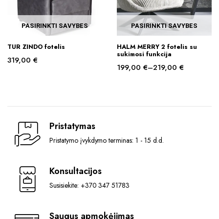
on
the
PASIRINKTI SAVYBES
PASIRINKTI SAVYBES
product
This
This
page
TUR ZINDO fotelis
HALM MERRY 2 fotelis su
product
product
sukimosi funkcija
319,00
€
has
has
199,00
€
–
219,00
€
multiple
multiple
Price
variants.
variants.
range:
199,00 €
The
The
through
options
options
219,00 €
may
may
Pristatymas
be
be
Pristatymo įvykdymo terminas: 1 - 15 d.d.
chosen
chosen
on
on
the
the
Konsultacijos
product
product
Susisiekite: +370 347 51783
page
page
Saugus apmokėjimas