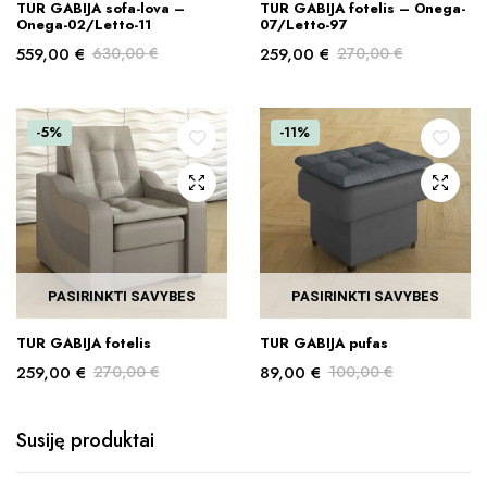
TUR GABIJA sofa-lova –
TUR GABIJA fotelis – Onega-
Onega-02/Letto-11
07/Letto-97
559,00
€
630,00
€
259,00
€
270,00
€
Original
Current
Original
Current
price
price
price
price
was:
is:
was:
is:
-5%
-11%
630,00 €.
559,00 €.
270,00 €.
259,00 €.
PASIRINKTI SAVYBES
PASIRINKTI SAVYBES
This
This
TUR GABIJA fotelis
TUR GABIJA pufas
product
product
259,00
€
270,00
€
89,00
€
100,00
€
has
has
Original
Current
Original
Current
multiple
multiple
price
price
price
price
variants.
variants.
Susiję produktai
was:
is:
was:
is:
The
The
270,00 €.
259,00 €.
100,00 €.
89,00 €.
options
options