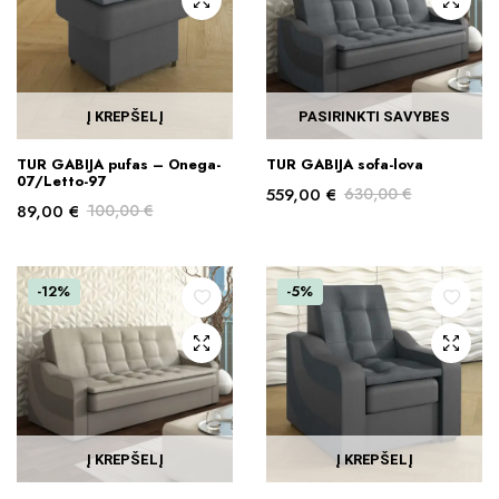
Į KREPŠELĮ
PASIRINKTI SAVYBES
This
TUR GABIJA pufas – Onega-
TUR GABIJA sofa-lova
product
07/Letto-97
559,00
€
630,00
€
has
89,00
€
100,00
€
Original
Current
multiple
Original
Current
price
price
variants.
price
price
was:
is:
was:
is:
The
630,00 €.
559,00 €.
-12%
-5%
100,00 €.
89,00 €.
options
may
be
chosen
on
the
Į KREPŠELĮ
Į KREPŠELĮ
product
page